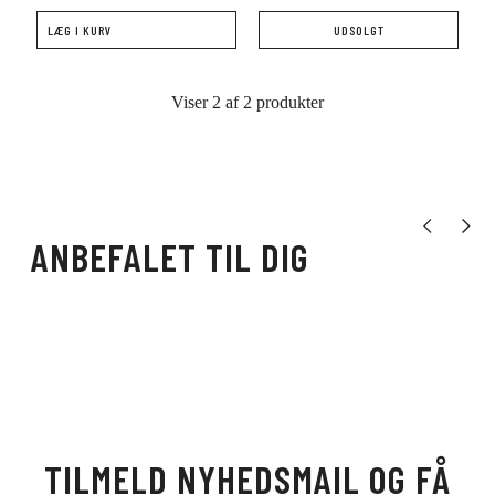
LÆG I KURV
UDSOLGT
Viser 2 af 2 produkter
Vis tidligere 
Vis næ
ANBEFALET TIL DIG
TILMELD NYHEDSMAIL OG FÅ