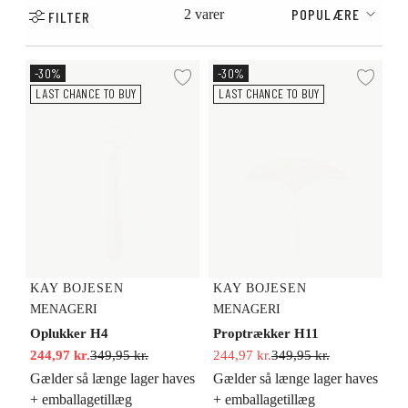
POPULÆRE
2 varer
FILTER
Oplukker H4
Proptrækker H11
-30%
-30%
Tilføj til ønskeliste
Tilf
LAST CHANCE TO BUY
LAST CHANCE TO BUY
KAY BOJESEN
KAY BOJESEN
MENAGERI
MENAGERI
Oplukker H4
Proptrækker H11
244,97 kr.
349,95 kr.
244,97 kr.
349,95 kr.
Gælder så længe lager haves
Gælder så længe lager haves
+ emballagetillæg
+ emballagetillæg