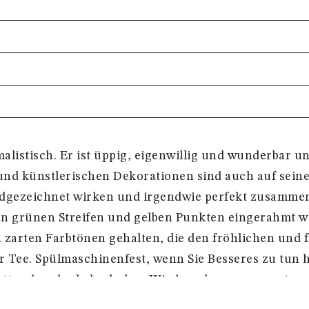
nimalistisch. Er ist üppig, eigenwillig und wunderbar
 und künstlerischen Dekorationen sind auch auf sein
dgezeichnet wirken und irgendwie perfekt zusammen
alen grünen Streifen und gelben Punkten eingerahmt 
en zarten Farbtönen gehalten, die den fröhlichen und
der Tee. Spülmaschinenfest, wenn Sie Besseres zu tun
lette, aber dank des hohen Wiedererkennungswerts vo
ine Augenweide auf dem Tisch und im Regal, wo er ei