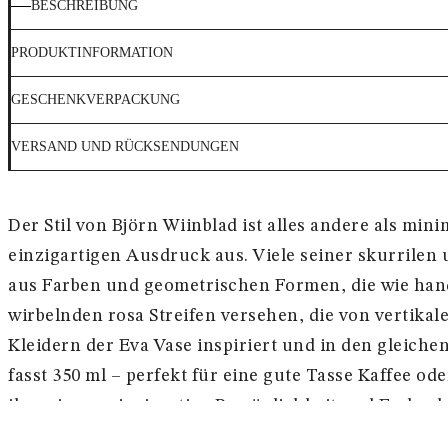
BESCHREIBUNG
PRODUKTINFORMATION
GESCHENKVERPACKUNG
VERSAND UND RÜCKSENDUNGEN
Der Stil von Björn Wiinblad ist alles andere als mi
einzigartigen Ausdruck aus. Viele seiner skurrilen
aus Farben und geometrischen Formen, die wie han
wirbelnden rosa Streifen versehen, die von vertik
Kleidern der Eva Vase inspiriert und in den gleich
fasst 350 ml – perfekt für eine gute Tasse Kaffee o
ihre eigene einzigartige Persönlichkeit und Farbpa
Familienzusammengehörigkeit. Der Becher Eva ist e