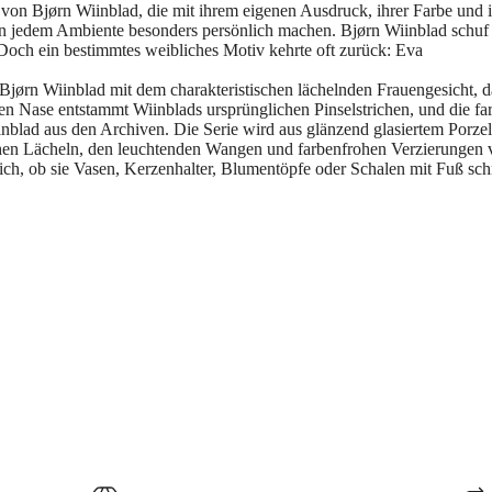
 von Bjørn Wiinblad, die mit ihrem eigenen Ausdruck, ihrer Farbe und 
 in jedem Ambiente besonders persönlich machen. Bjørn Wiinblad schuf
 Doch ein bestimmtes weibliches Motiv kehrte oft zurück: Eva
Bjørn Wiinblad mit dem charakteristischen lächelnden Frauengesicht, da
en Nase entstammt Wiinblads ursprünglichen Pinselstrichen, und die fa
iinblad aus den Archiven. Die Serie wird aus glänzend glasiertem Porzel
ichen Lächeln, den leuchtenden Wangen und farbenfrohen Verzierungen 
ich, ob sie Vasen, Kerzenhalter, Blumentöpfe oder Schalen mit Fuß sc