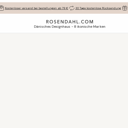
Kostenloser versand bei bestellungen ab 79 €
30 Tage kostenlose Rücksendung
Dänisches Designhaus - 8 ikonische Marken