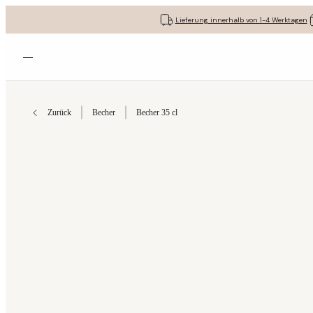
Lieferung innerhalb von 1-4 Werktagen
Menü öffnen
Zurück
Becher
Becher 35 cl