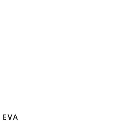
bringt – ganz im Sinne von Bjørn Wiinblad.
EVA