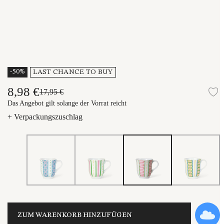
-50%
LAST CHANCE TO BUY
8,98 €
17,95 €
Z
Das Angebot gilt solange der Vorrat reicht
+ Verpackungszuschlag
ZUM WARENKORB HINZUFÜGEN