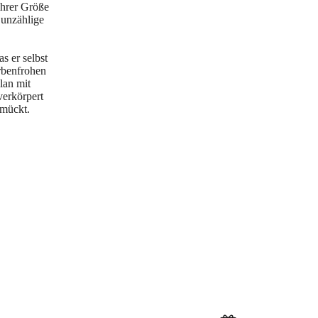
ihrer Größe
 unzählige
s er selbst
rbenfrohen
lan mit
verkörpert
hmückt.