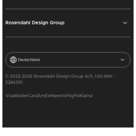
Rosendahl Design Group
Deutschland
© 2022-2026 Rosendahl Design Group A/S, USt-IdNr.:
52843111
Visa
MasterCard
AmEx
Maestro
PayPal
Klarna