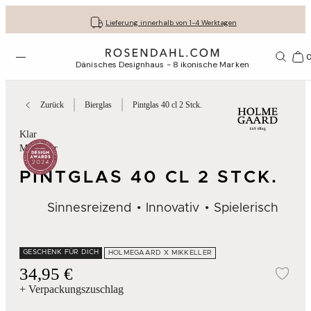
Kostenloser versand bei bestellungen ab 79 €
Lassen Sie Ihre Geschenke liebevoll verpacken
30 Tage kostenlose Rücksendung
Lieferung innerhalb von 1-4 Werktagen
Menü öffnen
1156
Dänisches Designhaus - 8 ikonische Marken
Zurück
Bierglas
Pintglas 40 cl 2 Stck.
Klar
Mikkeller
PINTGLAS 40 CL 2 STCK.
Sinnesreizend
Innovativ
Spielerisch
GESCHENK FÜR DICH
HOLMEGAARD X MIKKELLER
34,95 €
Zur
+ Verpackungszuschlag