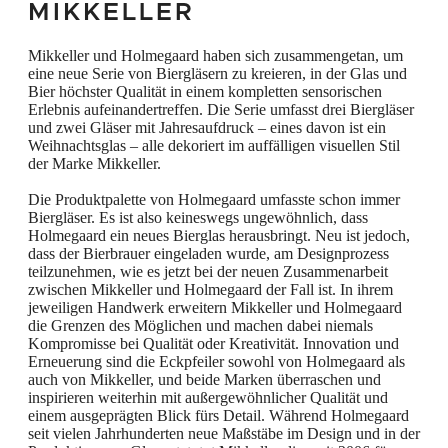
MIKKELLER
Kreativität Kompromisse ein. Innovation und
Erneuerung sind die Eckpfeiler von
Mikkeller und Holmegaard haben sich zusammengetan, um
eine neue Serie von Biergläsern zu kreieren, in der Glas und
Holmegaard und Mikkeller, und beide Marken
Bier höchster Qualität in einem kompletten sensorischen
Erlebnis aufeinandertreffen. Die Serie umfasst drei Biergläser
überraschen und inspirieren immer wieder
und zwei Gläser mit Jahresaufdruck – eines davon ist ein
mit ihrer außergewöhnlichen Qualität und
Weihnachtsglas – alle dekoriert im auffälligen visuellen Stil
der Marke Mikkeller.
ihrem guten Auge fürs Detail. Holmegaard ist
Die Produktpalette von Holmegaard umfasste schon immer
seit vielen Generationen dafür bekannt,
Biergläser. Es ist also keineswegs ungewöhnlich, dass
Spiegelungen in Glas zu erzeugen, und die
Holmegaard ein neues Bierglas herausbringt. Neu ist jedoch,
dass der Bierbrauer eingeladen wurde, am Designprozess
Kollektion mit Biergläsern von Holmegaard x
teilzunehmen, wie es jetzt bei der neuen Zusammenarbeit
zwischen Mikkeller und Holmegaard der Fall ist. In ihrem
Mikkeller ist die perfekte Geschenkidee für
jeweiligen Handwerk erweitern Mikkeller und Holmegaard
Bierliebhaber. Serviert in speziell
die Grenzen des Möglichen und machen dabei niemals
Kompromisse bei Qualität oder Kreativität. Innovation und
entworfenen Gläsern erleben Sie sowohl das
Erneuerung sind die Eckpfeiler sowohl von Holmegaard als
auch von Mikkeller, und beide Marken überraschen und
individuelle Bier als auch das volle Potenzial
inspirieren weiterhin mit außergewöhnlicher Qualität und
des Glases.
einem ausgeprägten Blick fürs Detail. Während Holmegaard
seit vielen Jahrhunderten neue Maßstäbe im Design und in der