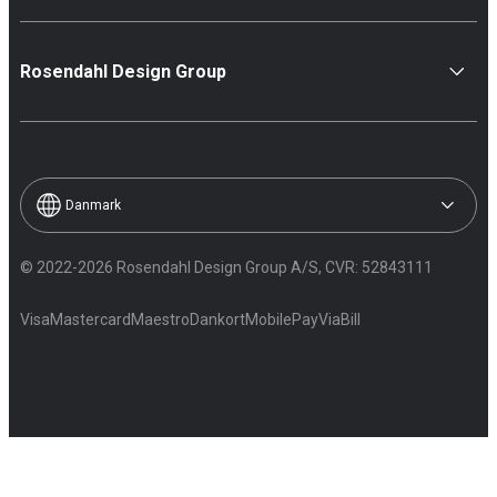
Rosendahl Design Group
Danmark
© 2022-2026 Rosendahl Design Group A/S, CVR: 52843111
Visa
Mastercard
Maestro
Dankort
MobilePay
ViaBill