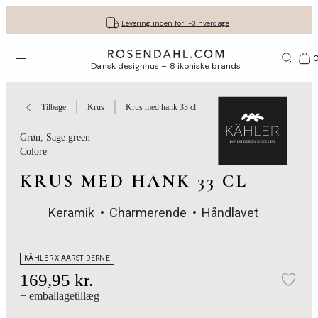
Fri fragt ved køb for min. 549 kr.
Få dine gaver pakket flot ind
30 dages gratis retur*
Vi er e-mærket
Levering inden for 1-3 hverdage
Åbn menuen
Bas
Dansk designhus – 8 ikoniske brands
Tilbage
Krus
Krus med hank 33 cl
Grøn
, Sage green
Colore
KRUS MED HANK 33 CL
Keramik
Charmerende
Håndlavet
KÄHLER X AARSTIDERNE
169,95 kr.
Tilf
+ emballagetillæg