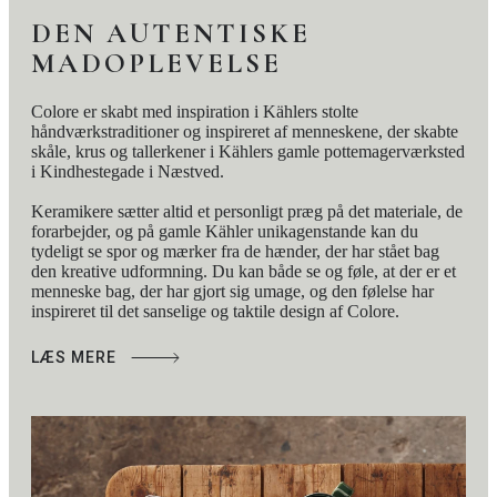
stor kærlighed til Kählers keramik og specielt den
DEN AUTENTISKE
grønne dybe glasur – Aarstidernes signaturfarve.
MADOPLEVELSE
Colore-kruset har 2 års brudgaranti.
Colore er skabt med inspiration i Kählers stolte
håndværkstraditioner og inspireret af menneskene, der skabte
skåle, krus og tallerkener i Kählers gamle pottemagerværksted
i Kindhestegade i Næstved.
Keramikere sætter altid et personligt præg på det materiale, de
forarbejder, og på gamle Kähler unikagenstande kan du
tydeligt se spor og mærker fra de hænder, der har stået bag
den kreative udformning. Du kan både se og føle, at der er et
menneske bag, der har gjort sig umage, og den følelse har
inspireret til det sanselige og taktile design af Colore.
LÆS MERE