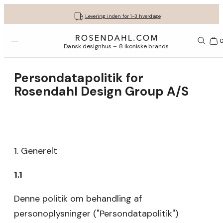
Fri fragt ved køb for min. 549 kr.
Få dine gaver pakket flot ind
30 dages gratis retur*
Vi er e-mærket
Levering inden for 1-3 hverdage
Åbn menuen
Bas
Dansk designhus – 8 ikoniske brands
Persondatapolitik for
Rosendahl Design Group A/S
1. Generelt
1.1
Denne politik om behandling af
personoplysninger ("Persondatapolitik")