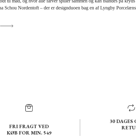
odt til mad, og hvor alle farver spiller sammen og kan blandes på kryds
lena Schou Nordentoft – der er designduoen bag en af Lyngby Porcelæns 
30 DAGES 
FRI FRAGT VED
RETU
KØB FOR MIN. 549