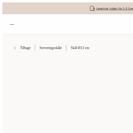
Levering inden for 1-3 hv
Åbn menuen
Tilbage
Serveringsskåle
Skål Ø13 cm