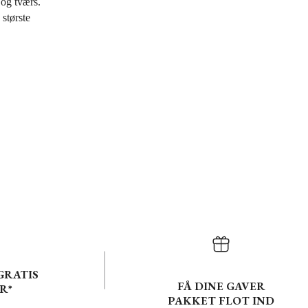
 og tværs.
største
GRATIS
FÅ DINE GAVER
R*
PAKKET FLOT IND