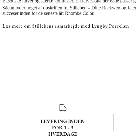
Eksotiske farver og stærke kontraster. En farveskala der både passer g
Sådan lyder noget af opskriften fra Stilleben – Ditte Reckweg og Je
succeser inden for de seneste år: Rhombe Color.
Læs mere om Stillebens samarbejde med Lyngby Porcelæn
LEVERING INDEN
FOR 1 - 3
HVERDAGE