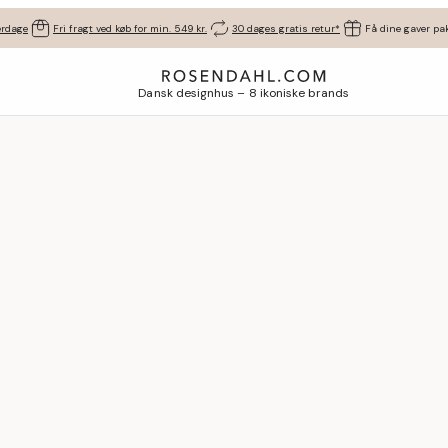
erdage
Fri fragt ved køb for min. 549 kr.
30 dages gratis retur*
Få dine gaver pak
Dansk designhus – 8 ikoniske brands