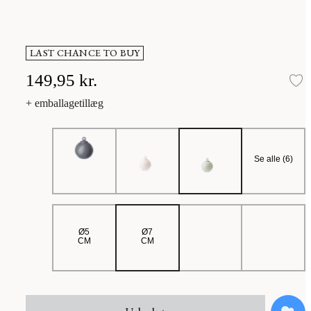
LAST CHANCE TO BUY
149,95 kr.
Ti
+ emballagetillæg
Se alle (6)
Ø5
Ø7
CM
CM