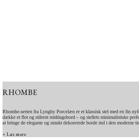
RHOMBE
Rhombe-serien fra Lyngby Porcelæn er et klassisk stel med en fin nyfor
dække et flot og stilrent middagsbord – og stellets minimalistiske perf
at bringe de elegante og smukt dekorerede borde ind i den moderne tid
+ Læs mere