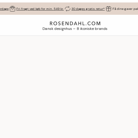
erdage
Fri fragt ved køb for min. 549 kr.
30 dages gratis retur*
Få dine gaver pak
Dansk designhus – 8 ikoniske brands