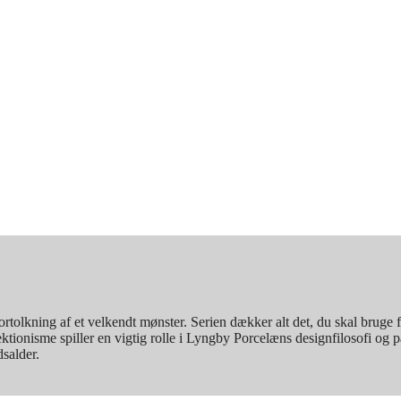
tolkning af et velkendt mønster. Serien dækker alt det, du skal bruge f
ektionisme spiller en vigtig rolle i Lyngby Porcelæns designfilosofi og p
salder.