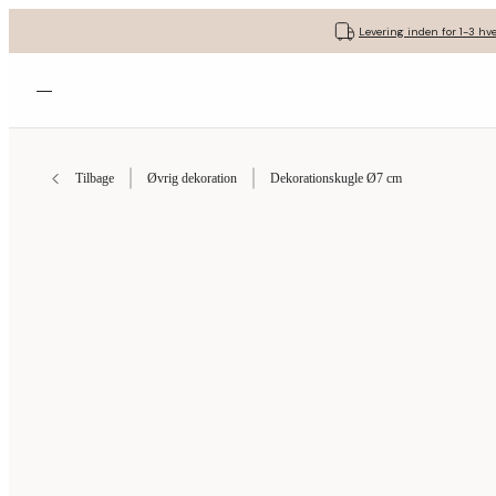
Levering inden for 1-3 hv
Åbn menuen
Tilbage
Øvrig dekoration
Dekorationskugle Ø7 cm