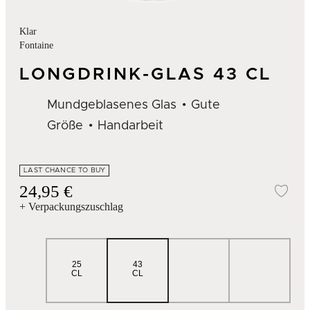
Klar
Fontaine
LONGDRINK-GLAS 43 CL
Mundgeblasenes Glas
Gute
Größe
Handarbeit
LAST CHANCE TO BUY
24,95 €
Zur
+ Verpackungszuschlag
25
43
CL
CL