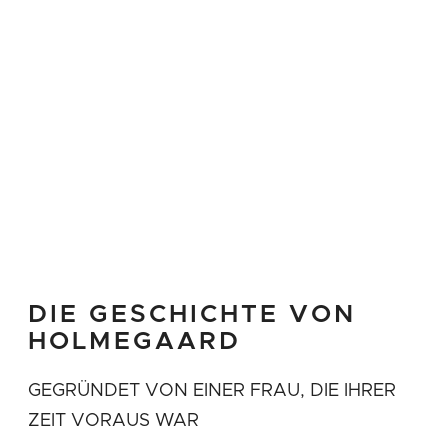
demonstriert. Die Serie ist komplett und
beinhaltet außerdem Gläser für verschiedene
Weine, Sekt, Wasser, Cocktails und Cognac.
Tolle Geschenkideen - auch für sich selbst!
Beachten Sie bitte, dass sich die Maßangabe
in cl bei diesem Glas geändert hat. Statt
bisher 27 cl beträgt das Maß nun 43 cl.
DIE GESCHICHTE VON
HOLMEGAARD
GEGRÜNDET VON EINER FRAU, DIE IHRER
ZEIT VORAUS WAR