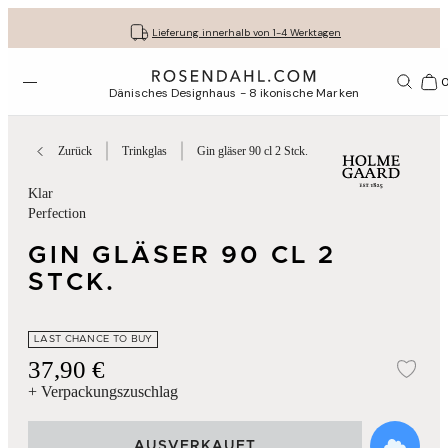
Kostenloser versand bei bestellungen ab 79 €
Lassen Sie Ihre Geschenke liebevoll verpacken
30 Tage kostenlose Rücksendung
Lieferung innerhalb von 1-4 Werktagen
Menü öffnen
1156
Dänisches Designhaus - 8 ikonische Marken
Zurück
Trinkglas
Gin gläser 90 cl 2 Stck.
Klar
Perfection
GIN GLÄSER 90 CL 2
STCK.
LAST CHANCE TO BUY
37,90 €
Zur
+ Verpackungszuschlag
AUSVERKAUFT