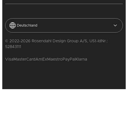
Deutschland
© 2022-2026 Rosendahl Design Group A/S, USt-IdNr.:
52843111
Visa
MasterCard
AmEx
Maestro
PayPal
Klarna