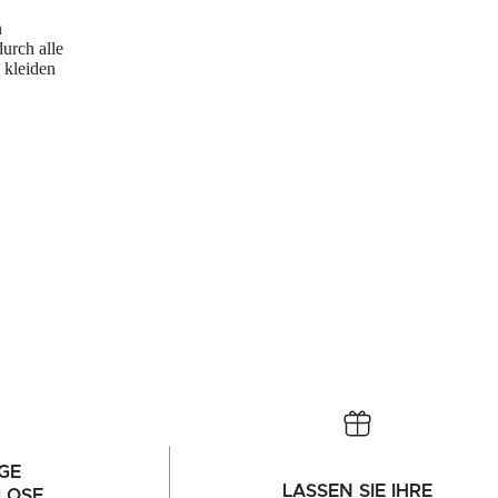
n
urch alle
 kleiden
GE
LASSEN SIE IHRE
LOSE