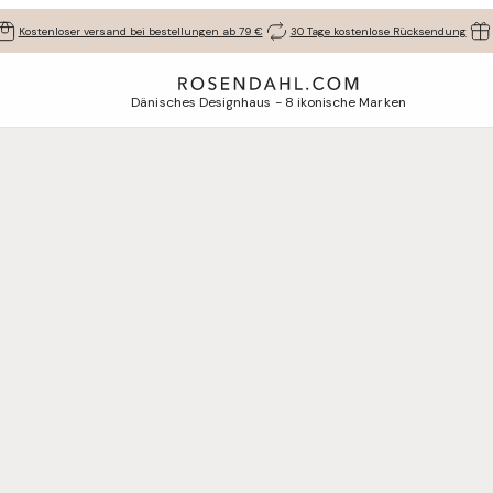
Kostenloser versand bei bestellungen ab 79 €
30 Tage kostenlose Rücksendung
Dänisches Designhaus - 8 ikonische Marken