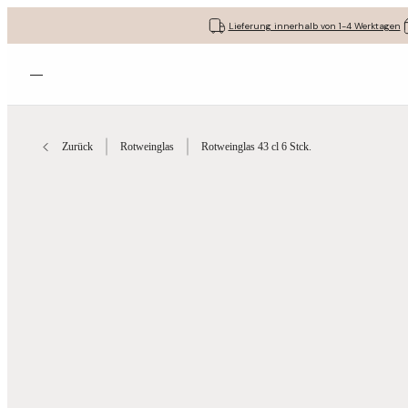
Lieferung innerhalb von 1-4 Werktagen
Menü öffnen
Zurück
Rotweinglas
Rotweinglas 43 cl 6 Stck.