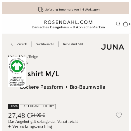
Kostenloser versand bei bestellungen ab 79 €
Lassen Sie Ihre Geschenke liebevoll verpacken
30 Tage kostenlose Rücksendung
Lieferung innerhalb von 1-4 Werktagen
Menü öffnen
1156
Dänisches Designhaus - 8 ikonische Marken
Zurück
Nachtwasche
Irene shirt M/L
Grün
, Grün/Beige
Bæk&Bølge
Irene shirt M/L
Lockere Passform
Bio-Baumwolle
-50%
LAST CHANCE TO BUY
27,48 €
54,95 €
Zur
Das Angebot gilt solange der Vorrat reicht
+ Verpackungszuschlag