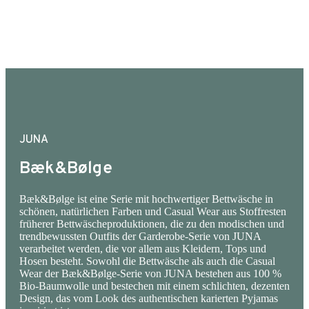
Rüschendetails an den Knöpfen, feminine Falten
und Dreiviertelärmel, die ihm einen leichten und
eleganten Look verleihen. Perfekt für eine
Sommerparty, einen Strandausflug oder zum
Entspannen in der Hängematte. Das Shirt Irene
in Grün/Sand aus Bæk & Bølge ist aus 100 %
Bio-Baumwolle mit OEKO-TEX®- und GOTS-
JUNA
Zertifizierung und nach EU-Normen hergestellt.
Bæk&Bølge
Es ist bei 40 °C in der Maschine waschbar.
Dadurch hält das T-Shirt nicht nur länger als bei
Bæk&Bølge ist eine Serie mit hochwertiger Bettwäsche in
schönen, natürlichen Farben und Casual Wear aus Stoffresten
hohen Waschtemperaturen, sondern die Umwelt
früherer Bettwäscheproduktionen, die zu den modischen und
wird auch weniger belastet. Bitte beachten Sie,
trendbewussten Outfits der Garderobe-Serie von JUNA
verarbeitet werden, die vor allem aus Kleidern, Tops und
dass dieses Produkt eine lockere Passform hat.
Hosen besteht. Sowohl die Bettwäsche als auch die Casual
Wear der Bæk&Bølge-Serie von JUNA bestehen aus 100 %
Bio-Baumwolle und bestechen mit einem schlichten, dezenten
Design, das vom Look des authentischen karierten Pyjamas