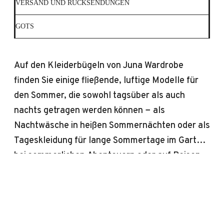
VERSAND UND RÜCKSENDUNGEN
GOTS
Auf den Kleiderbügeln von Juna Wardrobe
finden Sie einige fließende, luftige Modelle für
den Sommer, die sowohl tagsüber als auch
nachts getragen werden können − als
Nachtwäsche in heißen Sommernächten oder als
Tageskleidung für lange Sommertage im Garten,
bei sommerlichen Abenteuern oder auf Reisen.
Das Shirt Irene in grünem/sandfarbenem Bæk &
Bølge-Karomuster hat eine lockere Passform
und einen bequemen Schnitt, der es zum idealen
Sommer-Shirt macht. Das Shirt hat feine