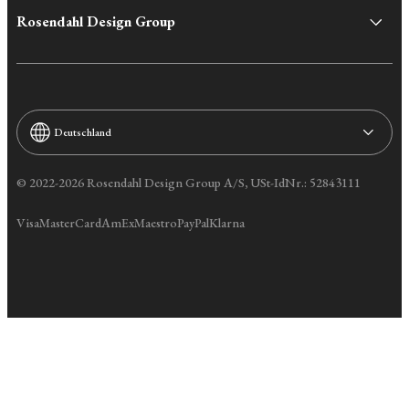
Rosendahl Design Group
Deutschland
© 2022-2026 Rosendahl Design Group A/S, USt-IdNr.: 52843111
Visa
MasterCard
AmEx
Maestro
PayPal
Klarna