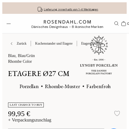
Kostenloser versand bei bestellungen ab 79 €
Lassen Sie Ihre Geschenke liebevoll verpacken
30 Tage kostenlose Rücksendung
Lieferung innerhalb von 1-4 Werktagen
Menü öffnen
1156
Dänisches Designhaus - 8 ikonische Marken
Zurück
Kuchenstander und Etagere
Etagere Ø27 cm
Blau
, Blau/Grün
Rhombe Color
ETAGERE Ø27 CM
Porzellan
Rhombe-Muster
Farbenfroh
LAST CHANCE TO BUY
99,95 €
Zur
+ Verpackungszuschlag