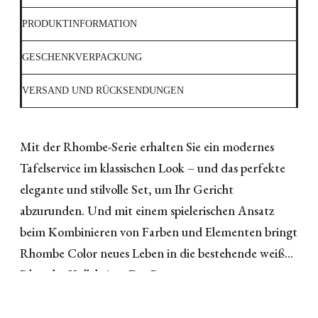
PRODUKTINFORMATION
GESCHENKVERPACKUNG
VERSAND UND RÜCKSENDUNGEN
Mit der Rhombe-Serie erhalten Sie ein modernes
Tafelservice im klassischen Look – und das perfekte
elegante und stilvolle Set, um Ihr Gericht
abzurunden. Und mit einem spielerischen Ansatz
beim Kombinieren von Farben und Elementen bringt
Rhombe Color neues Leben in die bestehende weiße
Rhombe-Kollektion. Das Rautenmuster stammt aus
dem großen Designarchiv von Lyngby Porcelæn und
wurde erstmals 1961 als Muster für die ofenfeste