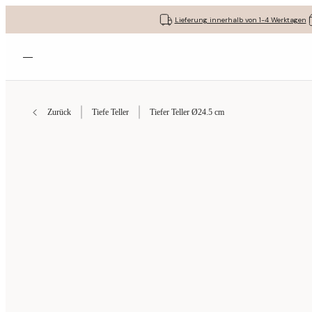
Lieferung innerhalb von 1-4 Werktagen
Menü öffnen
Zurück
Tiefe Teller
Tiefer Teller Ø24.5 cm