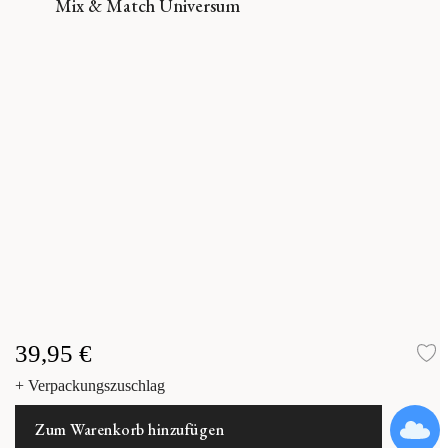
Mix & Match Universum
39,95 €
Z
+ Verpackungszuschlag
Zum Warenkorb hinzufügen