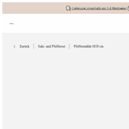
Lieferung innerhalb von 1-4 Werktagen
Menü öffnen
Zurück
Salz- und Pfefferset
Pfeffermühle H19 cm