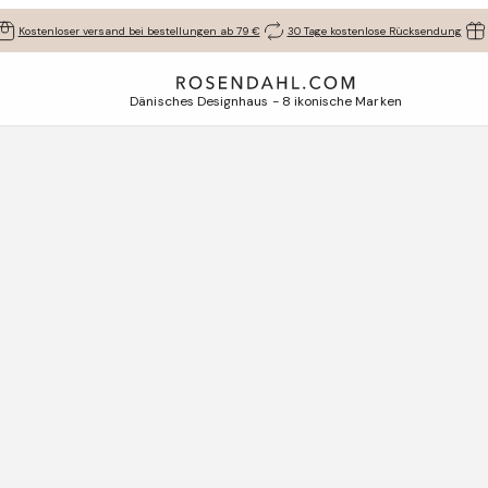
Kostenloser versand bei bestellungen ab 79 €
30 Tage kostenlose Rücksendung
Dänisches Designhaus - 8 ikonische Marken