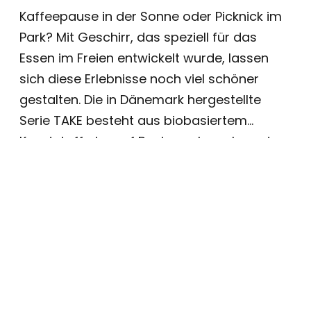
Kaffeepause in der Sonne oder Picknick im
Park? Mit Geschirr, das speziell für das
Essen im Freien entwickelt wurde, lassen
sich diese Erlebnisse noch viel schöner
gestalten. Die in Dänemark hergestellte
Serie TAKE besteht aus biobasiertem
Kunststoff, der auf Basis nachwachsender
Rohstoffe erzeugt wurde. Das Material ist
eine umweltfreundliche Alternative zu
herkömmlichem Kunststoff und trägt
dadurch zur Reduzierung der
Umweltbelastung des Produkts bei. Das
Outdoor-Geschirr kann immer wieder
verwendet werden, ist zu 100 % recycelbar
und unterstützt das Konzept der