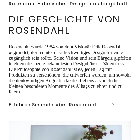
Rosendahl - dänisches Design, das lange hält
Kreislaufwirtschaft. Zur Serie gehören Teller
DIE GESCHICHTE VON
in zwei Größen, eine Schüssel sowie eine
Tasse, die für kalte und heiße Getränke
ROSENDAHL
verwendet werden kann.
Rosendahl wurde 1984 von dem Visionär Erik Rosendahl
gegründet, der meinte, dass hochwertiges Design für viele
zugänglich sein sollte. Seine Vision und sein Ehrgeiz gipfelten
in einem der heute bekanntesten Designhäuser Dänemarks.
Die Philosophie von Rosendahl ist es, jeden Tag mit
Produkten zu verschönern, die entworfen wurden, um sowohl
die denkwürdigen Augenblicke des Lebens als auch die
kleinen besonderen Momente des Alltags zu ehren und zu
feiern.
Erfahren Sie mehr über Rosendahl