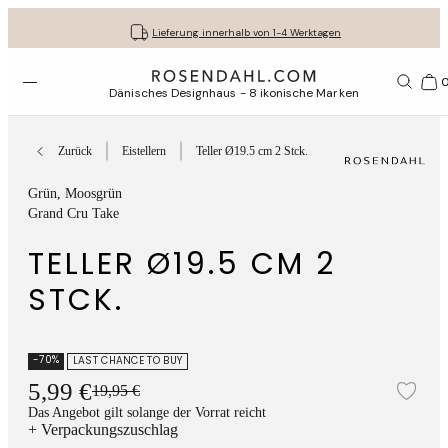
Kostenloser versand bei bestellungen ab 79 €
Lassen Sie Ihre Geschenke liebevoll verpacken
30 Tage kostenlose Rücksendung
Lieferung innerhalb von 1-4 Werktagen
Menü öffnen
1156
Dänisches Designhaus - 8 ikonische Marken
Zurück
Eistellern
Teller Ø19.5 cm 2 Stck.
Grün
, Moosgrün
Grand Cru Take
TELLER Ø19.5 CM 2
STCK.
-70%
LAST CHANCE TO BUY
5,99 €
19,95 €
Zur
Das Angebot gilt solange der Vorrat reicht
+ Verpackungszuschlag