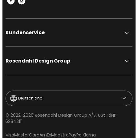
Kundenservice
Rosendahl Design Group
Deutschland
© 2022-2026 Rosendahl Design Group A/S, USt-IdNr.:
52843111
Visa
MasterCard
AmEx
Maestro
PayPal
Klarna