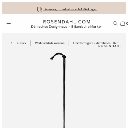
Kostenloser versand bei bestellungen ab 79 €
Lassen Sie Ihre Geschenke liebevoll verpacken
30 Tage kostenlose Rücksendung
Lieferung innerhalb von 1-4 Werktagen
Menü öffnen
1156
Dänisches Designhaus - 8 ikonische Marken
Zurück
Weihnachtsdekoration
Herzförmiger Bilderrahmen H6.5