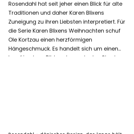
Rosendahl hat seit jeher einen Blick für alte
Traditionen und daher Karen Blixens
Zuneigung zu ihren Liebsten interpretiert. Für
die Serie Karen Blixens Weihnachten schuf
Ole Kortzau einen herzförmigen
Hängeschmuck. Es handelt sich um einen
herzförmigen Bilderrahmen, in den Sie ein
Bild nach Ihrer Wahl einsetzen können. Das
Herz misst 6,5 cm und besteht aus einer
versilberten Zinklegierung, die ihm eine
schlichte und dekorative Optik verleiht. Es
kann alleine für sich oder in Kombination
mit anderem Hängeschmuck aus der
gleichen Weihnachtsserie hängen. Im
Lieferumfang enthalten sind ein blaues und