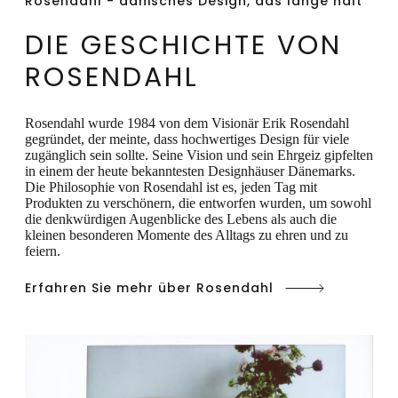
Rosendahl - dänisches Design, das lange hält
ein rotes Band. Dieses Produkt wird mit der
DIE GESCHICHTE VON
Zeit patinieren. Wir empfehlen keine Politur
für das Produkt zu verwenden. Wir
ROSENDAHL
empfehlen, das Produkt in der
Originalverpackung aufzubewahren, da
Rosendahl wurde 1984 von dem Visionär Erik Rosendahl
gegründet, der meinte, dass hochwertiges Design für viele
dies die Produktlebensdauer verlängert.
zugänglich sein sollte. Seine Vision und sein Ehrgeiz gipfelten
in einem der heute bekanntesten Designhäuser Dänemarks.
Die Philosophie von Rosendahl ist es, jeden Tag mit
Produkten zu verschönern, die entworfen wurden, um sowohl
die denkwürdigen Augenblicke des Lebens als auch die
kleinen besonderen Momente des Alltags zu ehren und zu
feiern.
Erfahren Sie mehr über Rosendahl