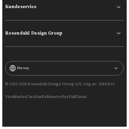
Kundeservice
Rosendahl Design Group
Norway
© 2022-2026 Rosendahl Design Group A/S, Org.nr.: 52843111
Visa
MasterCard
AmEx
Maestro
PayPal
Klarna