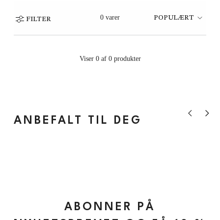
0 varer
POPULÆRT
FILTER
Viser 0 af 0 produkter
Vis forrige pr
Vis nes
ANBEFALT TIL DEG
ABONNER PÅ