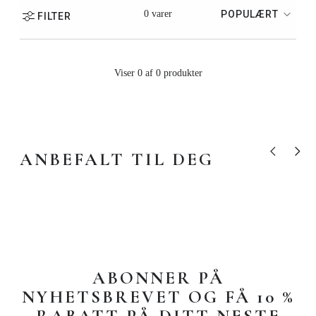
0 varer
POPULÆRT
FILTER
Viser 0 af 0 produkter
ANBEFALT TIL DEG
Vis forrige pr
Vis nes
ABONNER PÅ
NYHETSBREVET OG FÅ 10 %