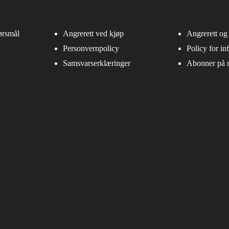
ørsmål
Angrerett ved kjøp
Angrerett og 
Personvernpolicy
Policy for in
Samsvarserklæringer
Abonner på n