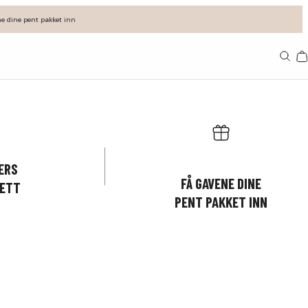
e dine pent pakket inn
11
ERS
FÅ GAVENE DINE
ETT
PENT PAKKET INN