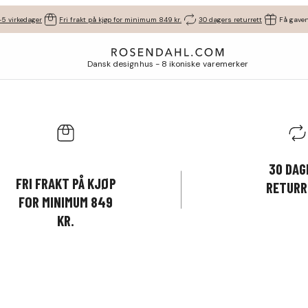
-5 virkedager
Fri frakt på kjøp for minimum 849 kr.
30 dagers returrett
Få gaven
Dansk designhus - 8 ikoniske varemerker
30 DAG
FRI FRAKT PÅ KJØP
RETURR
FOR MINIMUM 849
KR.