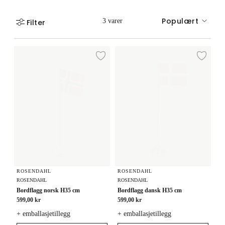
Populært
3 varer
Filter
Bordflagg norsk H35 cm
Bordflagg dansk H35 cm
Legg til ønskeliste
Legg
ROSENDAHL
ROSENDAHL
ROSENDAHL
ROSENDAHL
Bordflagg norsk H35 cm
Bordflagg dansk H35 cm
599,00 kr
599,00 kr
+ emballasjetillegg
+ emballasjetillegg