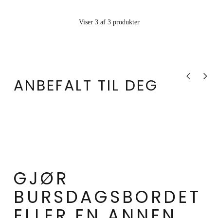
Viser 3 af 3 produkter
Vis forrige pr
Vis nes
ANBEFALT TIL DEG
GJØR
BURSDAGSBORDET
ELLER EN ANNEN