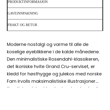
PRODUKTINFORMASJON
GAVEINNPAKNING
FRAKT OG RETUR
Moderne nostalgi og varme til alle de
koselige øyeblikkene i de kalde månedene.
Den minimalistiske Rosendahl-klassikeren,
det ikoniske hvite Grand Cru-serviset, er
kledd for høsthygge og julekos med norske
Fam Irvolls maksimalistiske illustrasjoner.
Kreativt og lekent henter hun inspirasjon fra
fortiden og skaper med Grand Cru
Cottage-serien et moderne og