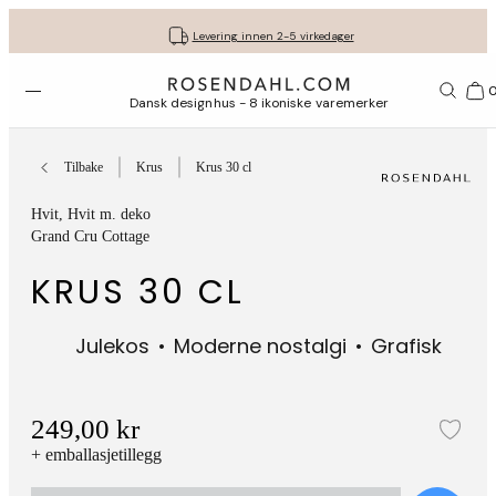
Fri frakt på kjøp for minimum 849 kr.
Få gavene dine pent pakket inn
30 dagers returrett
Levering innen 2-5 virkedager
Åpne menyen
1156
Dansk designhus - 8 ikoniske varemerker
Tilbake
Krus
Krus 30 cl
Hvit
, Hvit m. deko
Grand Cru Cottage
KRUS 30 CL
Julekos
Moderne nostalgi
Grafisk
249,00 kr
Leg
+ emballasjetillegg