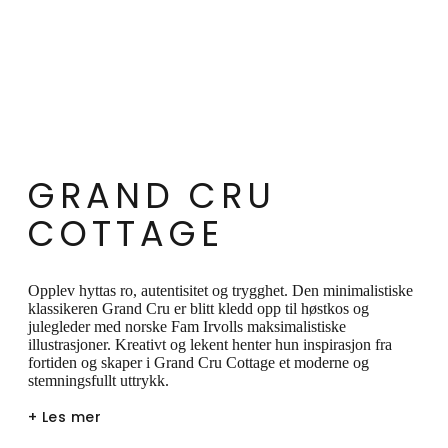
stemningsfullt uttrykk. På tvers av seriens
tallerkener, skåler, krus og
oppbevaringsbokser møtes den nordiske
naturen med de klassiske julemotivene og
vintagepynten i et herlig sammensurium.
Varme drikker hører til om høsten og i julen,
og Grand Cru Cottage-seriens to krus med
GRAND CRU
et volum på 29 cl er perfekte til kakao,
COTTAGE
gløgg, julete eller kaffe. På dette kruset kan
du nyte et svært detaljert motiv med en
Opplev hyttas ro, autentisitet og trygghet. Den minimalistiske
ranke som snor seg hele veien rundt
klassikeren Grand Cru er blitt kledd opp til høstkos og
julegleder med norske Fam Irvolls maksimalistiske
koppen, mens de andre krusene i serien har
illustrasjoner. Kreativt og lekent henter hun inspirasjon fra
en ganske enkel dekor. Grunnelementene i
fortiden og skaper i Grand Cru Cottage et moderne og
stemningsfullt uttrykk.
Grand Cru Cottage er blader og grener,
+ Les mer
bær, kristtorn, fugler, honninghjerter,