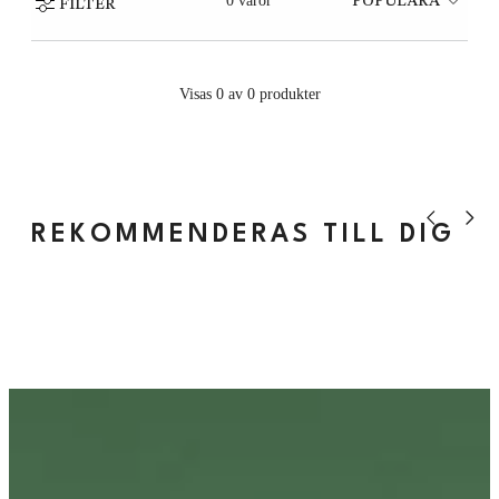
0 varor
POPULÄRA
FILTER
Visas 0 av 0 produkter
Visa tidigare
Visa nä
REKOMMENDERAS TILL DIG