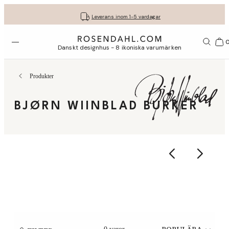
Fri frakt på köp för minst 849 kr.
Få dina presenter fint inslagna
30 dagars fri retur med GLS
Leverans inom 1-5 vardagar
Öppna menyn
Var
Danskt designhus - 8 ikoniska varumärken
Produkter
BJØRN WIINBLAD BURKER