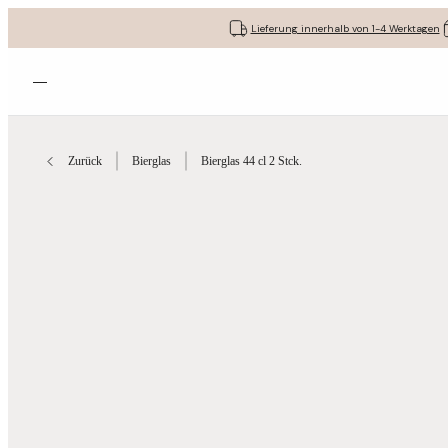
Lieferung innerhalb von 1-4 Werktagen
Menü öffnen
Zurück
Bierglas
Bierglas 44 cl 2 Stck.