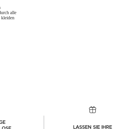
n
urch alle
 kleiden
GE
LASSEN SIE IHRE
LOSE