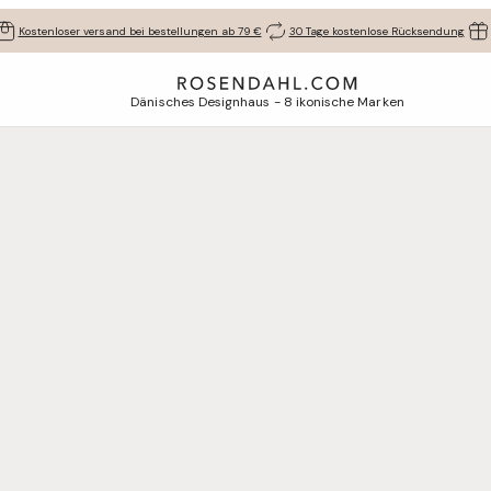
Kostenloser versand bei bestellungen ab 79 €
30 Tage kostenlose Rücksendung
Dänisches Designhaus - 8 ikonische Marken