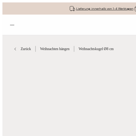
Lieferung innerhalb von 1-4 Werktagen
Menü öffnen
Zurück
Weihnachten hängen
Weihnachtskugel Ø8 cm