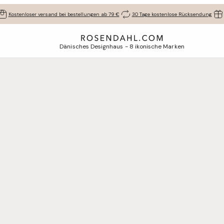
Kostenloser versand bei bestellungen ab 79 €
30 Tage kostenlose Rücksendung
Dänisches Designhaus - 8 ikonische Marken