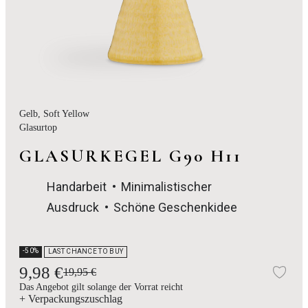
Gelb
, Soft Yellow
Glasurtop
GLASURKEGEL G90 H11
Handarbeit
Minimalistischer
Ausdruck
Schöne Geschenkidee
-50%
LAST CHANCE TO BUY
9,98 €
19,95 €
Zur
Das Angebot gilt solange der Vorrat reicht
+ Verpackungszuschlag