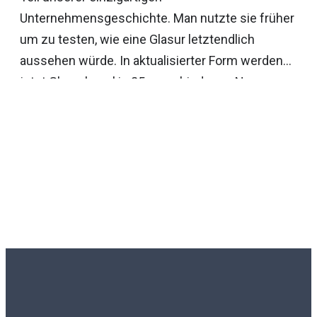
Unternehmensgeschichte. Man nutzte sie früher
um zu testen, wie eine Glasur letztendlich
aussehen würde. In aktualisierter Form werden
jetzt Glasurkegel in 25 verschiedenen Nuancen
lanciert. Ihre glänzenden, matten und reaktiven
Oberflächen verleihen ihnen einen höchst
individuellen Ausdruck. Setzen Sie Glasurkegel in
verschiedenen Größen und Nuancen zusammen.
Sie lassen sich auch mit anderen unserer
stilvollen Designs kombinieren.