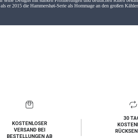
seine Designs mit starken Profilierungen und deutlichen Rillen bekan
en, als er 2015 die Hammershøi-Serie als Hommage an den großen Kähler
30 TA
KOSTENLOSER
KOSTEN
VERSAND BEI
RÜCKSE
BESTELLUNGEN AB