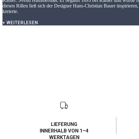
Kähler: Svend Hammershøi. Er begann 1893 bei Kähler und wurde für 
diesen Rillen ließ sich der Designer Hans-Christian Bauer inspirier
kreierte.
+ WEITERLESEN
LIEFERUNG
INNERHALB VON 1–4
WERKTAGEN