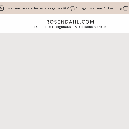
Kostenloser versand bei bestellungen ab 79 €
30 Tage kostenlose Rücksendung
Dänisches Designhaus - 8 ikonische Marken