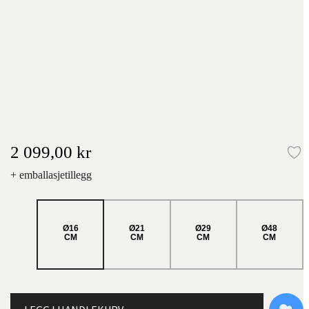
2 099,00 kr
L
+ emballasjetillegg
Ø16
Ø21
Ø29
Ø48
CM
CM
CM
CM