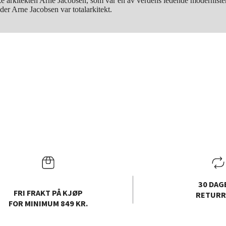
ke arkitekten Arne Jacobsen, som var en av verdens ledende moderniste
der Arne Jacobsen var totalarkitekt.
30 DAG
FRI FRAKT PÅ KJØP
RETURR
FOR MINIMUM 849 KR.