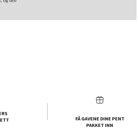
r, og den
ERS
FÅ GAVENE DINE PENT
ETT
PAKKET INN