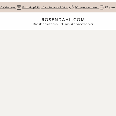
-5 virkedager
Fri frakt på kjøp for minimum 849 kr.
30 dagers returrett
Få gaven
Dansk designhus - 8 ikoniske varemerker