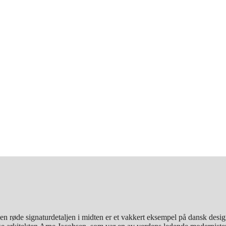
en røde signaturdetaljen i midten er et vakkert eksempel på dansk des