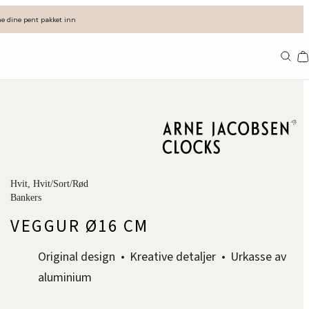
e dine pent pakket inn
11
Hvit
, Hvit/Sort/Rød
Bankers
VEGGUR Ø16 CM
Original design
Kreative detaljer
Urkasse av
aluminium