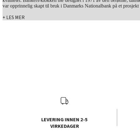
kvaliteter. Bankers-klokken ble designet i 1971 av den berømte, dans
var opprinnelig skapt til bruk i Danmarks Nationalbank på et prosjekt 
+ LES MER
LEVERING INNEN 2-5
VIRKEDAGER