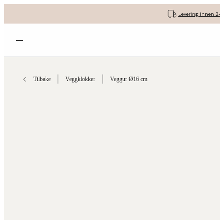
Levering innen 2
Åpne menyen
Tilbake
Veggklokker
Veggur Ø16 cm