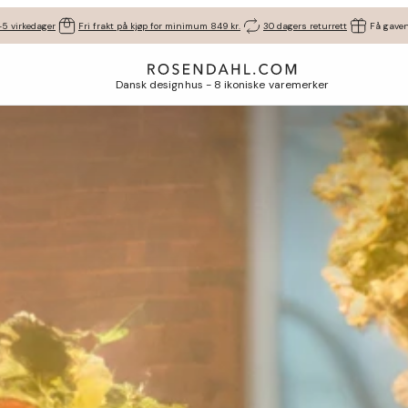
-5 virkedager
Fri frakt på kjøp for minimum 849 kr.
30 dagers returrett
Få gaven
Dansk designhus - 8 ikoniske varemerker