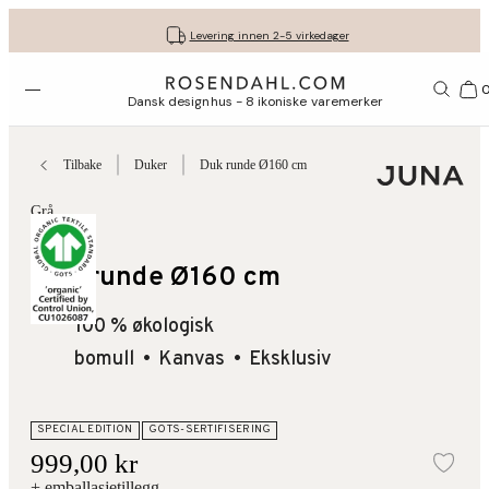
Fri frakt på kjøp for minimum 849 kr.
Få gavene dine pent pakket inn
30 dagers returrett
Levering innen 2-5 virkedager
Åpne menyen
1156
Dansk designhus - 8 ikoniske varemerker
Tilbake
Duker
Duk runde Ø160 cm
Grå
Lines
Duk runde Ø160 cm
100 % økologisk
bomull
Kanvas
Eksklusiv
SPECIAL EDITION
GOTS-SERTIFISERING
999,00 kr
Leg
+ emballasjetillegg