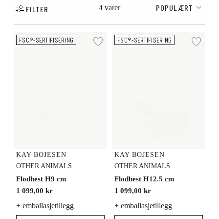
POPULÆRT
4 varer
FILTER
Flodhest H9 cm
Flodhest H12.5 cm
FSC®-SERTIFISERING
FSC®-SERTIFISERING
Legg til ønskeliste
Legg
KAY BOJESEN
KAY BOJESEN
OTHER ANIMALS
OTHER ANIMALS
Flodhest H9 cm
Flodhest H12.5 cm
1 099,00 kr
1 099,00 kr
+ emballasjetillegg
+ emballasjetillegg