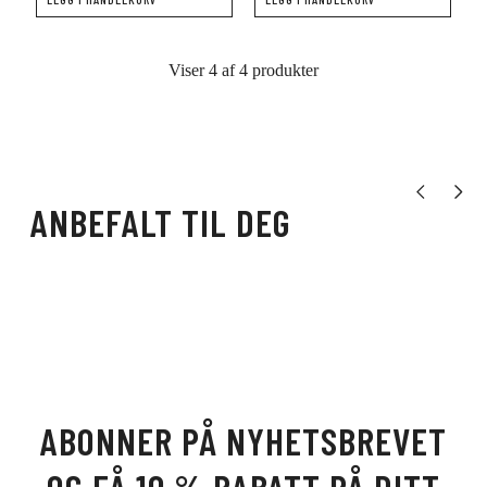
Viser 4 af 4 produkter
Vis forrige pr
Vis nes
ANBEFALT TIL DEG
ABONNER PÅ NYHETSBREVET