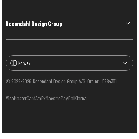
Rosendahl Design Group
Norway
© 2022-2026 Rosendahl Design Group A/S, Org.nr.: 52843111
Visa
MasterCard
AmEx
Maestro
PayPal
Klarna