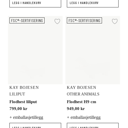
LEGG I HANDLEKURV
LEGG I HANDLEKURV
Flodhest liliput
Flodhest H9 cm
FSC®-SERTIFISERING
FSC®-SERTIFISERING
Legg til ønskeliste
Legg
KAY BOJESEN
KAY BOJESEN
LILIPUT
OTHER ANIMALS
Flodhest liliput
Flodhest H9 cm
799,00 kr
949,00 kr
+ emballasjetillegg
+ emballasjetillegg
LEGG I HANDLEKURV
LEGG I HANDLEKURV