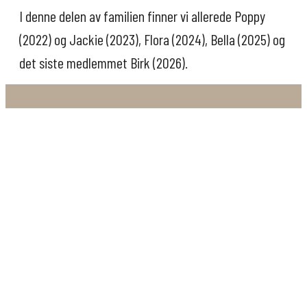
I denne delen av familien finner vi allerede Poppy
(2022) og Jackie (2023), Flora (2024), Bella (2025) og
det siste medlemmet Birk (2026).
ORIGINALE HISTORIER
Kay Bojesen er kjent for sine originale trefortellinger, og siden
sommeren 2021 har vi bedt alle Kay Bojesens fans hjelpe oss
med å skrive videre på historien.
Hvert år designer vi to nye sangfugler, hver med sin herlige
personlighet og vakre farger, og vi lar en avstemning avgjøre
hvilken som skal legges til Kay Bojesens samling av
sangfugler.