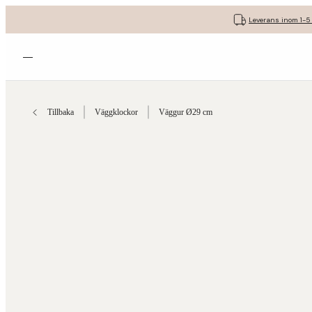
Leverans inom 1-5
Öppna menyn
Tillbaka
Väggklockor
Väggur Ø29 cm