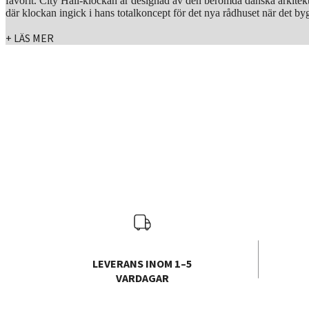
favorit. City Hall-klockan är designad av den berömda danska arkite
där klockan ingick i hans totalkoncept för det nya rådhuset när det b
+ LÄS MER
LEVERANS INOM 1–5
VARDAGAR