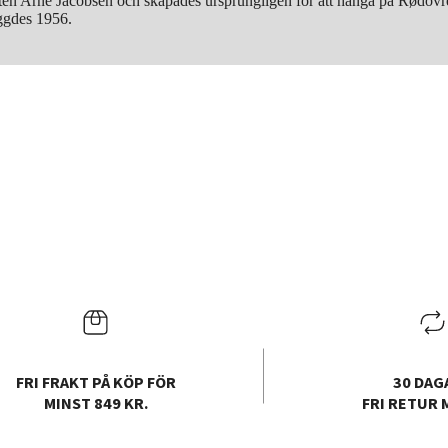
kten Arne Jacobsen och skapades ursprungligen för att hänga på Rødovr
yggdes 1956.
FRI FRAKT PÅ KÖP FÖR
30 DAG
MINST 849 KR.
FRI RETUR 