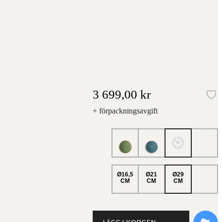
3 699,00 kr
Lä
+ förpackningsavgift
Ø16,5
Ø21
Ø29
CM
CM
CM