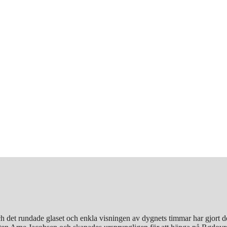
h det rundade glaset och enkla visningen av dygnets timmar har gjort de