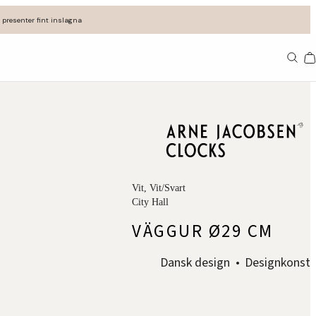
 presenter fint inslagna
Va
Vit
, Vit/Svart
City Hall
VÄGGUR Ø29 CM
Dansk design
Designkonst