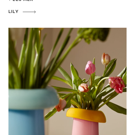
LILY
Design with Light
Det danske Glas
Fairytales
Flora