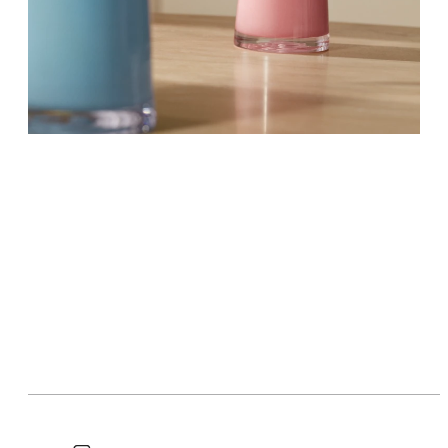
Flow
Forma
Future
Glorious