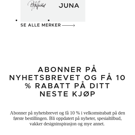
Mikkeller
Minima
SE ALLE MERKER
ABONNER PÅ
NYHETSBREVET OG FÅ 10
No. 5
Old English
% RABATT PÅ DITT
NESTE KJØP
Abonner på nyhetsbrevet og få 10 % i velkomstrabatt på den
første bestillingen. Bli oppdatert på nyheter, spesialtilbud,
vakker designinspirasjon og mye annet.