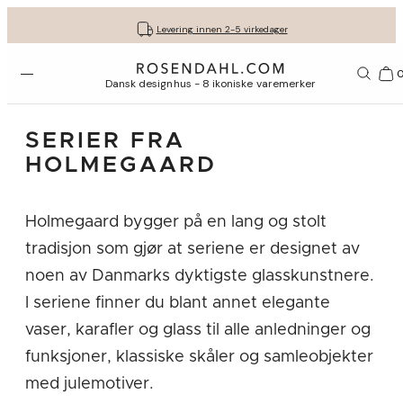
Fri frakt på kjøp for minimum 849 kr.
Få gavene dine pent pakket inn
30 dagers returrett
Levering innen 2-5 virkedager
Åpne menyen
1156
Dansk designhus - 8 ikoniske varemerker
SERIER FRA
HOLMEGAARD
Holmegaard bygger på en lang og stolt
tradisjon som gjør at seriene er designet av
noen av Danmarks dyktigste glasskunstnere.
I seriene finner du blant annet elegante
vaser, karafler og glass til alle anledninger og
funksjoner, klassiske skåler og samleobjekter
med julemotiver.