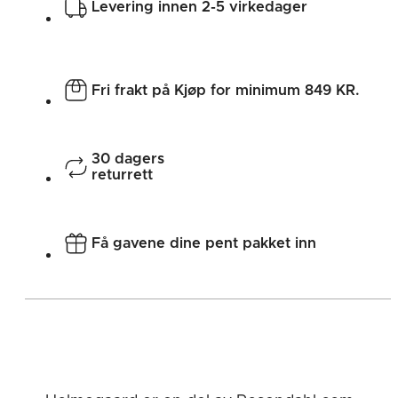
Levering innen 2-5 virkedager
Holmegaard
Holmegaard Archives
Cocoon
Fri frakt på Kjøp for minimum 849 KR.
30 dagers
returrett
Få gavene dine pent pakket inn
Holmegaard Archives
Holmegaard
Provence
Christmas