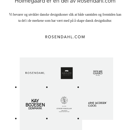
Holmegaard er en del av Rosendahl.com
Vi bevarer og utvikler danske designikoner slik at både samtiden og fremtiden kan
Idéelle
Klukflaske
ta del i de merkene som har vært med på å skape dansk designkultur.
Lily
Lumi