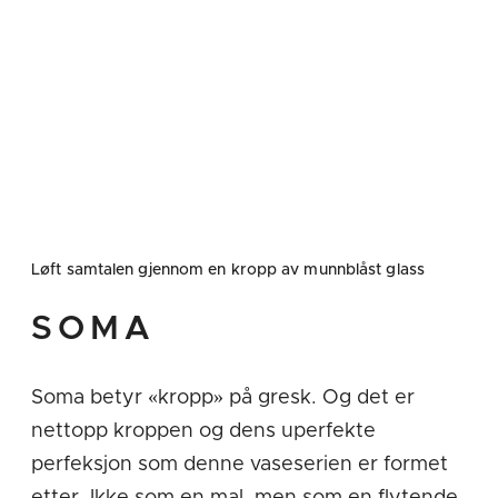
ARC
Bouquet
Løft samtalen gjennom en kropp av munnblåst glass
SOMA
Bubble
Cabernet
Soma betyr «kropp» på gresk. Og det er
nettopp kroppen og dens uperfekte
perfeksjon som denne vaseserien er formet
etter. Ikke som en mal, men som en flytende