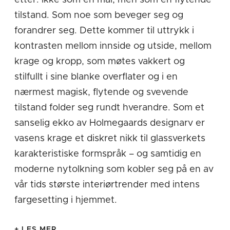
tilstand. Som noe som beveger seg og
forandrer seg. Dette kommer til uttrykk i
Cabernet Lines
Calabas
kontrasten mellom innside og utside, mellom
krage og kropp, som møtes vakkert og
stilfullt i sine blanke overflater og i en
nærmest magisk, flytende og svevende
tilstand folder seg rundt hverandre. Som et
sanselig ekko av Holmegaards designarv er
vasens krage et diskret nikk til glassverkets
Charlotte Amalie
Cocoon
karakteristiske formspråk – og samtidig en
moderne nytolkning som kobler seg på en av
vår tids største interiørtrender med intens
fargesetting i hjemmet.
+ LES MER