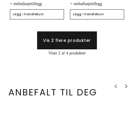
+ emballasjetillegg
+ emballasjetillegg
Legg i handlekurv
Legg i handlekurv
Vis 2 flere produkter
Viser 2 af 4 produkter
Vis forrige pr
Vis nes
ANBEFALT TIL DEG