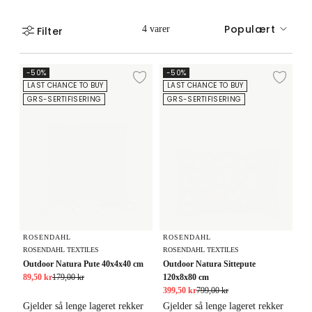
Populært
4 varer
Filter
Outdoor Natura Pute 40x4x40 cm
Outdoor Natura Sittepute 120x8x
-50%
-50%
Legg til ønskeliste
Legg
LAST CHANCE TO BUY
LAST CHANCE TO BUY
GRS-SERTIFISERING
GRS-SERTIFISERING
ROSENDAHL
ROSENDAHL
ROSENDAHL TEXTILES
ROSENDAHL TEXTILES
Outdoor Natura Pute 40x4x40 cm
Outdoor Natura Sittepute
89,50 kr
179,00 kr
120x8x80 cm
399,50 kr
799,00 kr
Gjelder så lenge lageret rekker
Gjelder så lenge lageret rekker