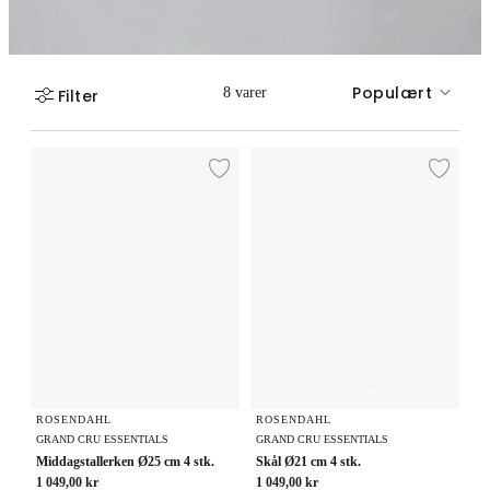
Populært
8 varer
Filter
Middagstallerken Ø25 cm 4 stk.
Skål Ø21 cm 4 stk.
Legg til ønskeliste
Legg
ROSENDAHL
ROSENDAHL
GRAND CRU ESSENTIALS
GRAND CRU ESSENTIALS
Middagstallerken Ø25 cm 4 stk.
Skål Ø21 cm 4 stk.
1 049,00 kr
1 049,00 kr