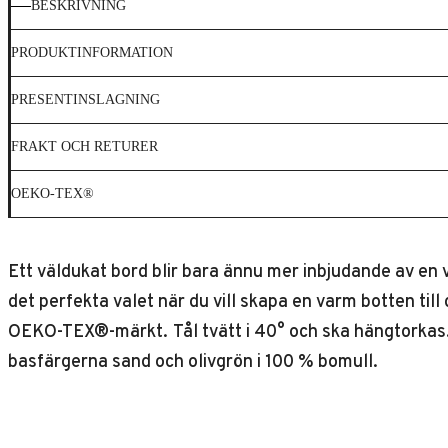
BESKRIVNING
PRODUKTINFORMATION
PRESENTINSLAGNING
FRAKT OCH RETURER
OEKO-TEX®
Ett väldukat bord blir bara ännu mer inbjudande av en 
det perfekta valet när du vill skapa en varm botten till
OEKO-TEX®-märkt. Tål tvätt i 40° och ska hängtorkas. Finns även i storlekarna 150 x 270 cm, 150 x 320 cm, 150 x 370 och i en rund variant på Ø170 cm. Finns även i
basfärgerna sand och olivgrön i 100 % bomull.