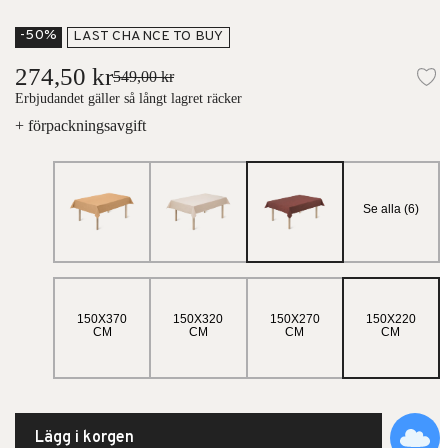
-50%
LAST CHANCE TO BUY
274,50 kr
549,00 kr
Lä
Erbjudandet gäller så långt lagret räcker
+ förpackningsavgift
Se alla (6)
150X370
150X320
150X270
150X220
CM
CM
CM
CM
Lägg i korgen