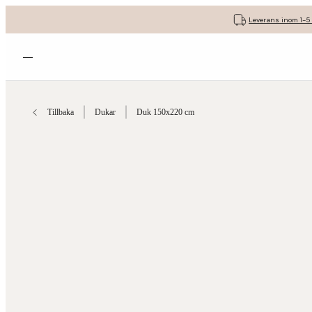
Leverans inom 1-5
Öppna menyn
Tillbaka
Dukar
Duk 150x220 cm