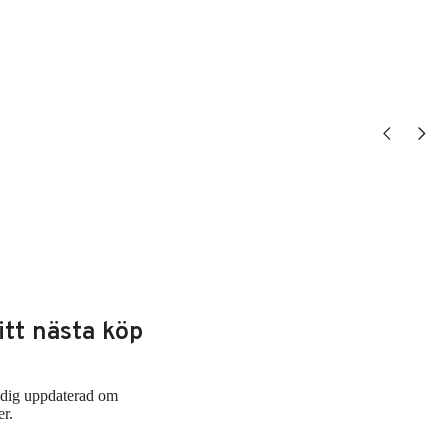
Visa tidigare
Visa nä
itt nästa köp
l dig uppdaterad om
er.