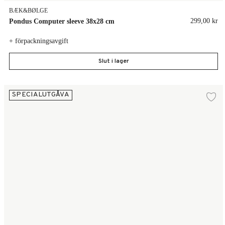
BÆK&BØLGE
299,00 kr
Pondus Computer sleeve 38x28 cm
+ förpackningsavgift
Slut i lager
Olivia computer sleeve 36x25.5 cm
SPECIALUTGÅVA
Lä