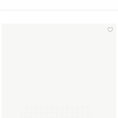
Pondus Computer sleeve 38x28 cm
gg till i önskelista
Lä