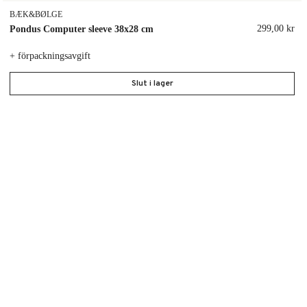
BÆK&BØLGE
299,00 kr
Pondus Computer sleeve 38x28 cm
+ förpackningsavgift
Slut i lager