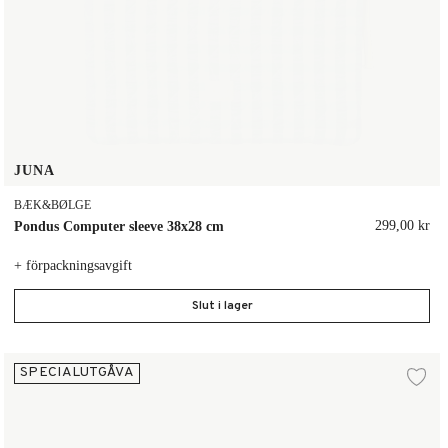
JUNA
BÆK&BØLGE
299,00 kr
Pondus Computer sleeve 38x28 cm
+ förpackningsavgift
Slut i lager
Pondus Computer sleeve 38x28 cm
SPECIALUTGÅVA
gg till i önskelista
Lä