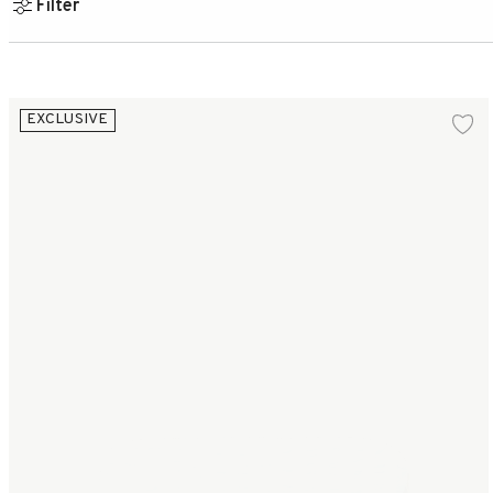
Filter
Pondus Computer sleeve 38x28 cm
EXCLUSIVE
Lä