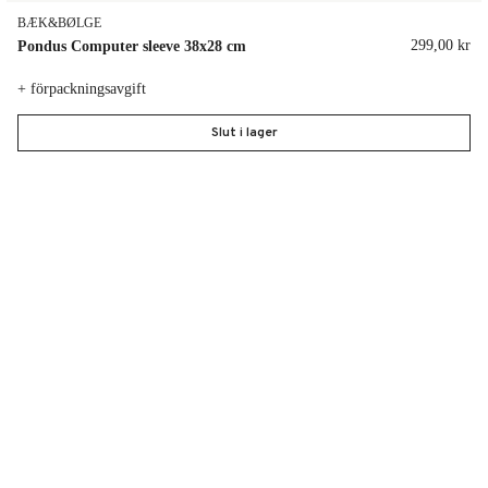
BÆK&BØLGE
299,00 kr
Pondus Computer sleeve 38x28 cm
+ förpackningsavgift
Slut i lager
gg till i önskelista