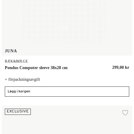
JUNA
BÆK&BØLGE
299,00 kr
Pondus Computer sleeve 38x28 cm
+ förpackningsavgift
Lägg i korgen
Pondus Computer sleeve 38x28 cm
EXCLUSIVE
gg till i önskelista
Lä