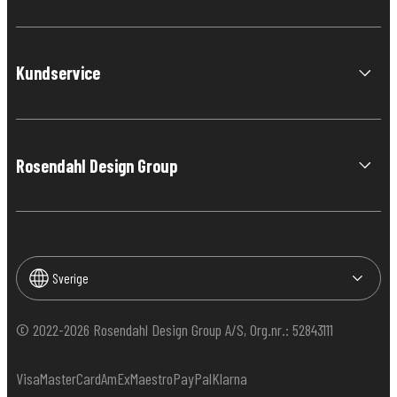
Kundservice
Rosendahl Design Group
Sverige
© 2022-2026 Rosendahl Design Group A/S, Org.nr.: 52843111
Visa
MasterCard
AmEx
Maestro
PayPal
Klarna