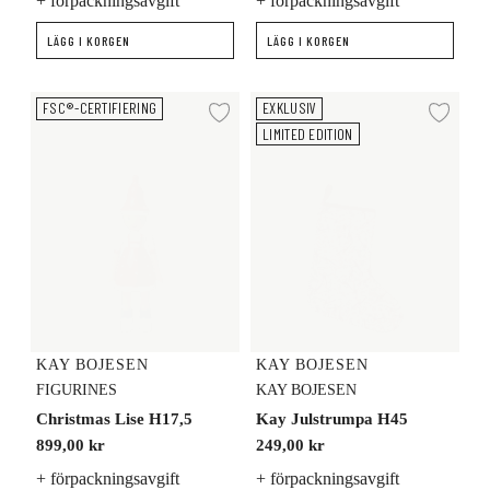
+ förpackningsavgift
+ förpackningsavgift
LÄGG I KORGEN
LÄGG I KORGEN
Christmas Lise H17,5
Kay Julstrumpa H45
FSC®-CERTIFIERING
EXKLUSIV
Lägg till i önskelista
Lägg
LIMITED EDITION
KAY BOJESEN
KAY BOJESEN
FIGURINES
KAY BOJESEN
Christmas Lise H17,5
Kay Julstrumpa H45
899,00 kr
249,00 kr
+ förpackningsavgift
+ förpackningsavgift