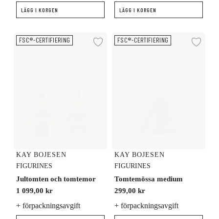
LÄGG I KORGEN
LÄGG I KORGEN
Jultomten och tomtemor
Tomtemössa medium
FSC®-CERTIFIERING
FSC®-CERTIFIERING
Lägg till i önskelista
Lägg
KAY BOJESEN
KAY BOJESEN
FIGURINES
FIGURINES
Jultomten och tomtemor
Tomtemössa medium
1 099,00 kr
299,00 kr
+ förpackningsavgift
+ förpackningsavgift