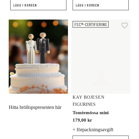
LÄGG I KORGEN
LÄGG I KORGEN
Tomtemössa mini
FSC®-CERTIFIERING
Lägg
KAY BOJESEN
FIGURINES
Hitta bröllopspresenten här
Tomtemössa mini
179,00 kr
+ förpackningsavgift