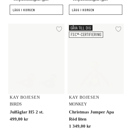
LÄGG I KORGEN
LÄGG I KORGEN
Julfåglar H5 2 st.
Christmas Jumper Apa Röd liten
GÅVA TILL DIG
Lägg till i önskelista
Lägg
FSC®-CERTIFIERING
KAY BOJESEN
KAY BOJESEN
BIRDS
MONKEY
Julfåglar H5 2 st.
Christmas Jumper Apa
499,00 kr
Röd liten
1 349,00 kr