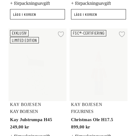
+ förpackningsavgift
+ förpackningsavgift
LÄGG I KORGEN
LÄGG I KORGEN
Kay Julstrumpa H45
Christmas Ole H17.5
EXKLUSIV
FSC®-CERTIFIERING
Lägg till i önskelista
Lägg
LIMITED EDITION
KAY BOJESEN
KAY BOJESEN
KAY BOJESEN
FIGURINES
Kay Julstrumpa H45
Christmas Ole H17.5
249,00 kr
899,00 kr