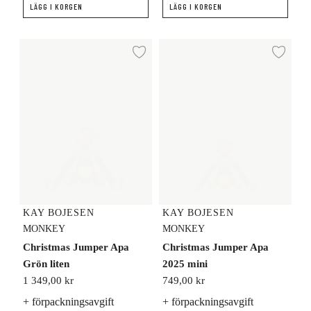
LÄGG I KORGEN
LÄGG I KORGEN
Christmas Jumper Apa Grön liten
Christmas Jumper Apa 2025 mini
Lägg till i önskelista
Lägg
KAY BOJESEN
KAY BOJESEN
MONKEY
MONKEY
Christmas Jumper Apa
Christmas Jumper Apa
Grön liten
2025 mini
1 349,00 kr
749,00 kr
+ förpackningsavgift
+ förpackningsavgift