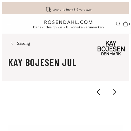
Fri frakt på köp för minst 849 kr.
Få dina presenter fint inslagna
30 dagars fri retur med GLS
Leverans inom 1-5 vardagar
Öppna menyn
Var
Danskt designhus - 8 ikoniska varumärken
Säsong
KAY BOJESEN JUL