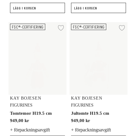
LÄGG I KORGEN
LÄGG I KORGEN
Tomtemor H19.5 cm
Jultomte H19.5 cm
FSC®-CERTIFIERING
FSC®-CERTIFIERING
Lägg till i önskelista
Lägg
KAY BOJESEN
KAY BOJESEN
FIGURINES
FIGURINES
Tomtemor H19.5 cm
Jultomte H19.5 cm
949,00 kr
949,00 kr
+ förpackningsavgift
+ förpackningsavgift