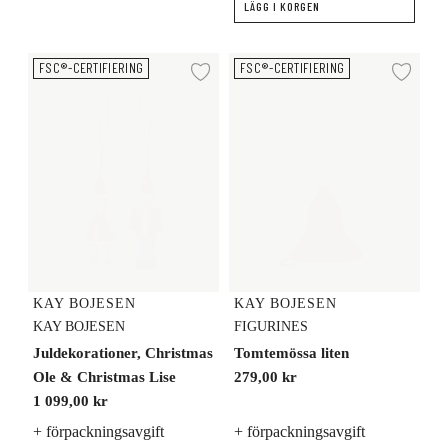
LÄGG I KORGEN
Juldekorationer, Christmas Ole & Christmas Lise
Tomtemössa liten
FSC®-CERTIFIERING
FSC®-CERTIFIERING
Lägg till i önskelista
Lägg
KAY BOJESEN
KAY BOJESEN
KAY BOJESEN
FIGURINES
Juldekorationer, Christmas
Tomtemössa liten
Ole & Christmas Lise
279,00 kr
1 099,00 kr
+ förpackningsavgift
+ förpackningsavgift