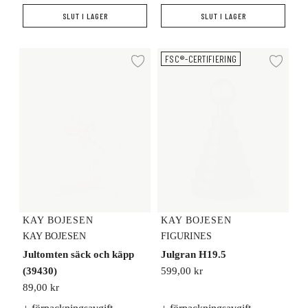
SLUT I LAGER
SLUT I LAGER
Jultomten säck och käpp (39430)
Julgran H19.5
FSC®-CERTIFIERING
Lägg till i önskelista
Lägg
KAY BOJESEN
KAY BOJESEN
KAY BOJESEN
FIGURINES
Jultomten säck och käpp
Julgran H19.5
(39430)
599,00 kr
89,00 kr