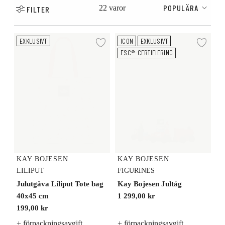
POPULÄRA
22 varor
FILTER
Julutgåva Liliput Tote bag 40x45 cm
Kay Bojesen Jultåg
EXKLUSIVT
ICON
EXKLUSIVT
Lägg till i önskelista
Lägg
FSC®-CERTIFIERING
KAY BOJESEN
KAY BOJESEN
LILIPUT
FIGURINES
Julutgåva Liliput Tote bag
Kay Bojesen Jultåg
40x45 cm
1 299,00 kr
199,00 kr
+ förpackningsavgift
+ förpackningsavgift