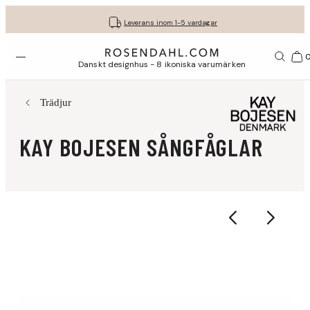
Fri frakt på köp för minst 849 kr.
Få dina presenter fint inslagna
30 dagars fri retur med GLS
Leverans inom 1-5 vardagar
Öppna menyn
Var
Danskt designhus - 8 ikoniska varumärken
Trädjur
KAY BOJESEN SÅNGFÅGLAR