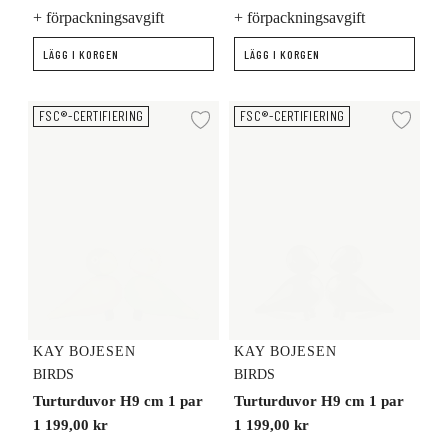
+ förpackningsavgift
+ förpackningsavgift
LÄGG I KORGEN
LÄGG I KORGEN
Turturduvor H9 cm 1 par
Turturduvor H9 cm 1 par
FSC®-CERTIFIERING
FSC®-CERTIFIERING
Lägg till i önskelista
Lägg
KAY BOJESEN
KAY BOJESEN
BIRDS
BIRDS
Turturduvor H9 cm 1 par
Turturduvor H9 cm 1 par
1 199,00 kr
1 199,00 kr