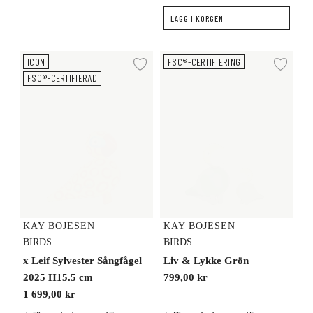
LÄGG I KORGEN
x Leif Sylvester Sångfågel 2025 H15.5 cm
Liv & Lykke Grön
ICON
FSC®-CERTIFIERING
Lägg till i önskelista
Lägg
FSC®-CERTIFIERAD
KAY BOJESEN
KAY BOJESEN
BIRDS
BIRDS
x Leif Sylvester Sångfågel
Liv & Lykke Grön
2025 H15.5 cm
799,00 kr
1 699,00 kr