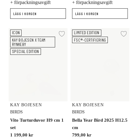
+ förpackningsavgift
+ förpackningsavgift
LÄGG I KORGEN
LÄGG I KORGEN
Vito Turturduvor H9 cm 1 set
Bella Year Bird 2025 H12.5 cm
ICON
LIMITED EDITION
Lägg till i önskelista
Lägg
KAY BOJESEN X TEAM
FSC®-CERTIFIERING
RYNKEBY
SPECIAL EDITION
KAY BOJESEN
KAY BOJESEN
BIRDS
BIRDS
Vito Turturduvor H9 cm 1
Bella Year Bird 2025 H12.5
set
cm
1 199,00 kr
799,00 kr