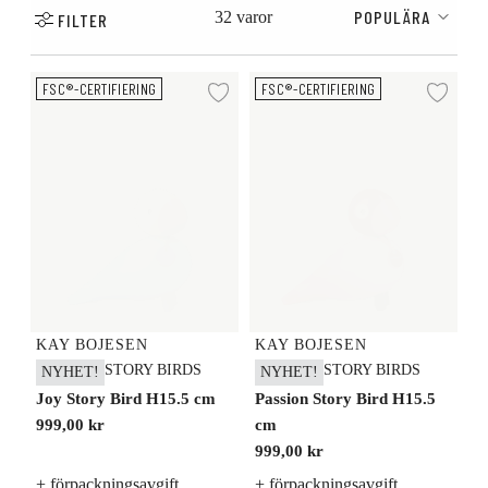
POPULÄRA
32 varor
FILTER
Joy Story Bird H15.5 cm
Passion Story Bird H15.5 cm
FSC®-CERTIFIERING
FSC®-CERTIFIERING
Lägg till i önskelista
Lägg
KAY BOJESEN
KAY BOJESEN
STORY BIRDS
STORY BIRDS
NYHET!
NYHET!
Joy Story Bird H15.5 cm
Passion Story Bird H15.5
999,00 kr
cm
999,00 kr
+ förpackningsavgift
+ förpackningsavgift