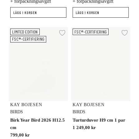
+ förpackningsavgift
+ förpackningsavgift
LÄGG I KORGEN
LÄGG I KORGEN
Birk Year Bird 2026 H12.5 cm
Turturduvor H9 cm 1 par
LIMITED EDITION
FSC®-CERTIFIERING
Lägg till i önskelista
Lägg
FSC®-CERTIFIERING
KAY BOJESEN
KAY BOJESEN
BIRDS
BIRDS
Birk Year Bird 2026 H12.5
Turturduvor H9 cm 1 par
cm
1 249,00 kr
799,00 kr