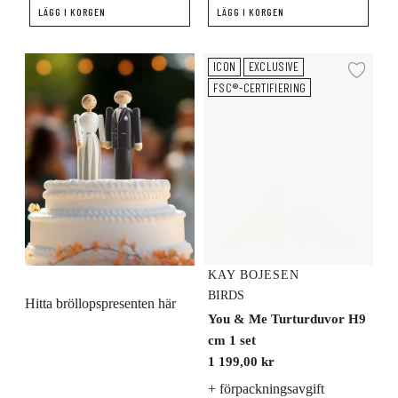
LÄGG I KORGEN
LÄGG I KORGEN
You & Me Turturduvor H9 cm 1 se
ICON
EXCLUSIVE
Lägg
FSC®-CERTIFIERING
KAY BOJESEN
BIRDS
Hitta bröllopspresenten här
You & Me Turturduvor H9
cm 1 set
1 199,00 kr
+ förpackningsavgift