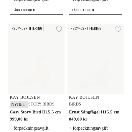
LÄGG I KORGEN
LÄGG I KORGEN
Cosy Story Bird H15.5 cm
Ernst Sångfågel H15.5 cm
FSC®-CERTIFIERING
FSC®-CERTIFIERING
Lägg till i önskelista
Lägg
KAY BOJESEN
KAY BOJESEN
STORY BIRDS
BIRDS
NYHET!
Cosy Story Bird H15.5 cm
Ernst Sångfågel H15.5 cm
999,00 kr
849,00 kr
+ förpackningsavgift
+ förpackningsavgift