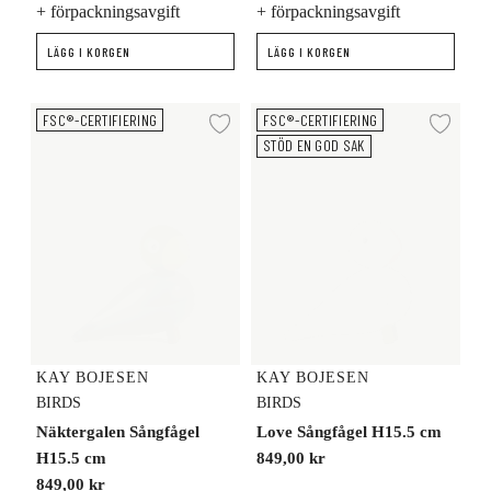
+ förpackningsavgift
+ förpackningsavgift
LÄGG I KORGEN
LÄGG I KORGEN
Näktergalen Sångfågel H15.5 cm
Love Sångfågel H15.5 cm
FSC®-CERTIFIERING
FSC®-CERTIFIERING
Lägg till i önskelista
Lägg
STÖD EN GOD SAK
KAY BOJESEN
KAY BOJESEN
BIRDS
BIRDS
Näktergalen Sångfågel
Love Sångfågel H15.5 cm
H15.5 cm
849,00 kr
849,00 kr