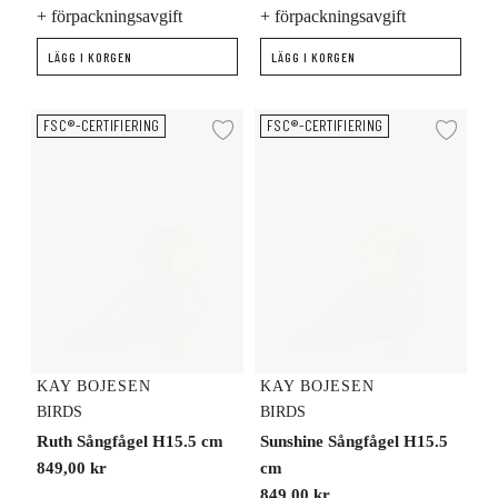
+ förpackningsavgift
+ förpackningsavgift
LÄGG I KORGEN
LÄGG I KORGEN
Ruth Sångfågel H15.5 cm
Sunshine Sångfågel H15.5 cm
FSC®-CERTIFIERING
FSC®-CERTIFIERING
Lägg till i önskelista
Lägg
KAY BOJESEN
KAY BOJESEN
BIRDS
BIRDS
Ruth Sångfågel H15.5 cm
Sunshine Sångfågel H15.5
849,00 kr
cm
849,00 kr