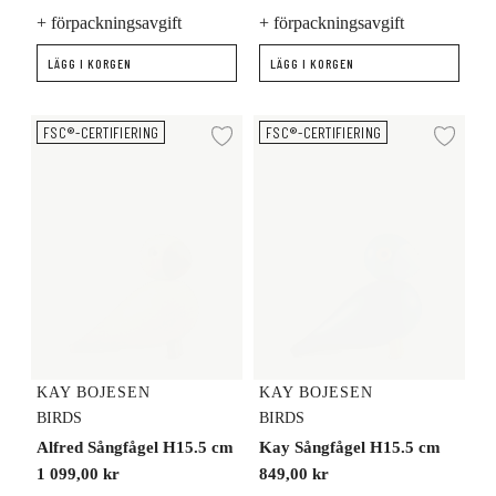
+ förpackningsavgift
+ förpackningsavgift
LÄGG I KORGEN
LÄGG I KORGEN
Alfred Sångfågel H15.5 cm
Kay Sångfågel H15.5 cm
FSC®-CERTIFIERING
FSC®-CERTIFIERING
Lägg till i önskelista
Lägg
KAY BOJESEN
KAY BOJESEN
BIRDS
BIRDS
Alfred Sångfågel H15.5 cm
Kay Sångfågel H15.5 cm
1 099,00 kr
849,00 kr