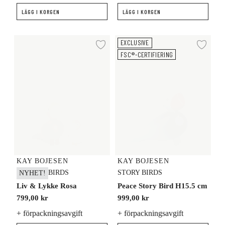
LÄGG I KORGEN
LÄGG I KORGEN
Liv & Lykke Rosa
Peace Story Bird H15.5 cm
EXCLUSIVE
Lägg till i önskelista
Lägg
FSC®-CERTIFIERING
KAY BOJESEN
KAY BOJESEN
BIRDS
STORY BIRDS
NYHET!
Liv & Lykke Rosa
Peace Story Bird H15.5 cm
799,00 kr
999,00 kr
+ förpackningsavgift
+ förpackningsavgift