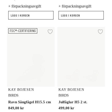
+ förpackningsavgift
+ förpackningsavgift
LÄGG I KORGEN
LÄGG I KORGEN
Ravn Sångfågel H15.5 cm
Julfåglar H5 2 st.
FSC®-CERTIFIERING
Lägg till i önskelista
Lägg
KAY BOJESEN
KAY BOJESEN
BIRDS
BIRDS
Ravn Sångfågel H15.5 cm
Julfåglar H5 2 st.
849,00 kr
499,00 kr