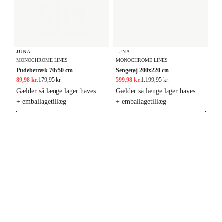
JUNA
JUNA
MONOCHROME LINES
MONOCHROME LINES
Pudebetræk 70x50 cm
Sengetøj 200x220 cm
89,98 kr.
179,95 kr.
599,98 kr.
1.199,95 kr.
Gælder så længe lager haves
Gælder så længe lager haves
+ emballagetillæg
+ emballagetillæg
Læg i kurv
Læg i kurv
Sonja dress XS
Sengetøj 200x220 cm
-50%
-50%
Tilføj til ønskeliste
Tilf
LAST CHANCE TO BUY
LAST CHANCE TO BUY