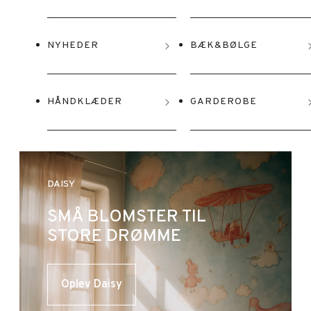
NYHEDER
BÆK&BØLGE
HÅNDKLÆDER
GARDEROBE
DAISY
SMÅ BLOMSTER TIL
STORE DRØMME
Oplev Daisy