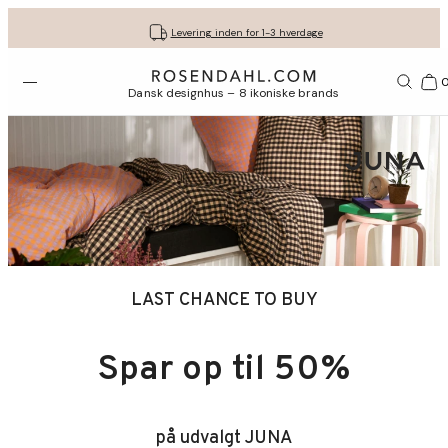
Fri fragt ved køb for min. 549 kr.
Få dine gaver pakket flot ind
30 dages gratis retur*
Vi er e-mærket
Levering inden for 1-3 hverdage
Åbn menuen
Bas
Dansk designhus – 8 ikoniske brands
LAST CHANCE TO BUY
Spar op til 50%
på udvalgt JUNA