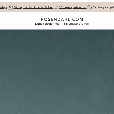
erdage
Fri fragt ved køb for min. 549 kr.
30 dages gratis retur*
Få dine gaver pak
Dansk designhus – 8 ikoniske brands