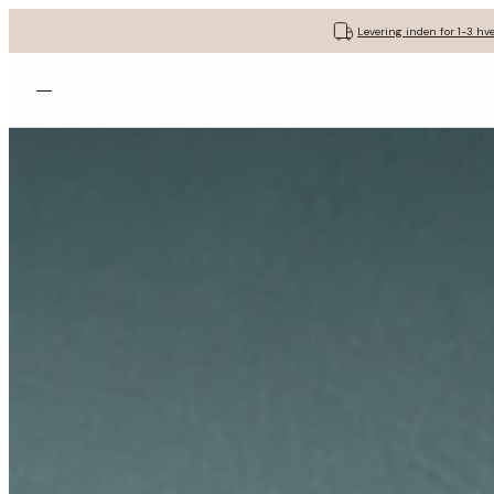
Levering inden for 1-3 hv
Åbn menuen