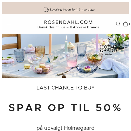
Fri fragt ved køb for min. 549 kr.
Få dine gaver pakket flot ind
30 dages gratis retur*
Vi er e-mærket
Levering inden for 1-3 hverdage
Åbn menuen
Bas
Dansk designhus – 8 ikoniske brands
LAST CHANCE TO BUY
SPAR OP TIL 50%
på udvalgt Holmegaard