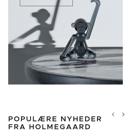
Vis tidligere 
Vis næ
POPULÆRE NYHEDER
FRA HOLMEGAARD