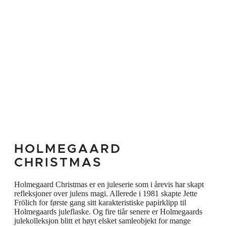
forberedelser, til helt enkle motiver fulle av
julestemning. Hun illustrerer de lett
gjenkjennelige følelsene som bor i oss til
daglig og forsterkes i høytiden. I år har
refleksjonene hennes over julens magi
munnet ut i en vakkert illustrert julekolleksjon
for Holmegaard, hvor Jette Frölich inviterer
oss til å feire julen sammen. Frölichs 2022-
fortolkning av den stemningsfulle høytiden
illustrerer på vakreste vis budskapet om vår
HOLMEGAARD
felles jul. I julen er det hjemmet som er
CHRISTMAS
midtpunktet, og illustrasjonene på
Holmegaard Christmas er en juleserie som i årevis har skapt
julevannglassene gjenspeiler forventningens
refleksjoner over julens magi. Allerede i 1981 skapte Jette
glede når vi kryper sammen innendørs og
Frölich for første gang sitt karakteristiske papirklipp til
Holmegaards juleflaske. Og fire tiår senere er Holmegaards
samles med familie og venner fra nær og
julekolleksjon blitt et høyt elsket samleobjekt for mange