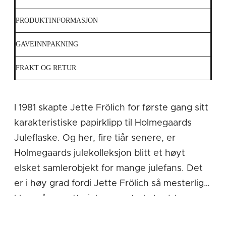
PRODUKTINFORMASJON
GAVEINNPAKNING
FRAKT OG RETUR
I 1981 skapte Jette Frölich for første gang sitt
karakteristiske papirklipp til Holmegaards
Juleflaske. Og her, fire tiår senere, er
Holmegaards julekolleksjon blitt et høyt
elsket samlerobjekt for mange julefans. Det
er i høy grad fordi Jette Frölich så mesterlig
klarer å omsette julens sentrale budskap,
som omsorg, generøsitet og omhyggelige