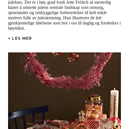
julefans. Det er i høy grad fordi Jette Frölich så mesterlig
fjern.
klarer å omsette julens sentrale budskap som omsorg,
sjenerøsitet og omhyggelige forberedelser til helt enkle
motiver fulle av julestemning. Hun illustrerer de lett
gjenkjennelige følelsene som bor i oss til daglig og forsterkes i
høytiden.
+ LES MER