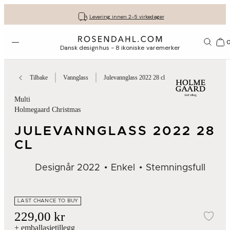
Fri frakt på kjøp for minimum 849 kr.
Få gavene dine pent pakket inn
30 dagers returrett
Levering innen 2-5 virkedager
Åpne menyen
1156
Dansk designhus - 8 ikoniske varemerker
Tilbake
Vannglass
Julevannglass 2022 28 cl
Multi
Holmegaard Christmas
JULEVANNGLASS 2022 28
CL
Designår 2022
Enkel
Stemningsfull
LAST CHANCE TO BUY
229,00 kr
Leg
+ emballasjetillegg