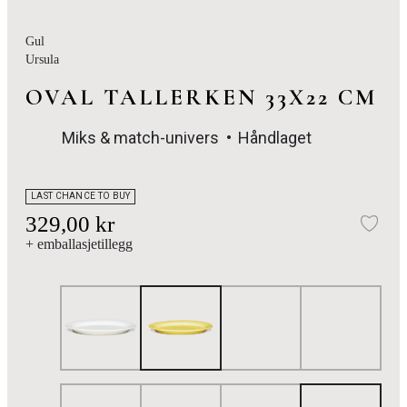
Gul
Ursula
OVAL TALLERKEN 33X22 CM
Miks & match-univers
Håndlaget
LAST CHANCE TO BUY
329,00 kr
Leg
+ emballasjetillegg