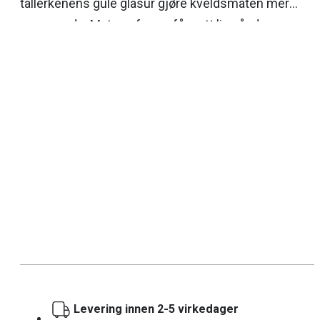
tallerkenens gule glasur gjøre kveldsmaten mer
spennende. Matens farger får nytt liv når de
avspeiles i den gjennomsiktige glasuren.
Levering innen 2-5 virkedager