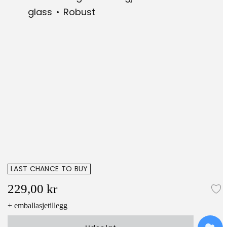
glass
Robust
LAST CHANCE TO BUY
229,00 kr
L
+ emballasjetillegg