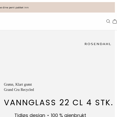
e dine pent pakket inn
11
Grønn
, Klart grønt
Grand Cru Recycled
VANNGLASS 22 CL 4 STK.
Tidløs design
100 % gjenbrukt