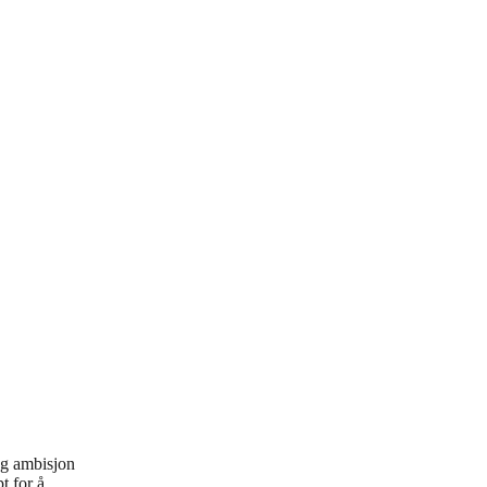
og ambisjon
t for å