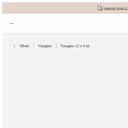
Levering innen 2
Åpne menyen
Tilbake
Vannglass
Vannglass 22 cl 4 stk.