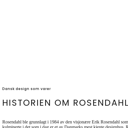
Dansk design som varer
HISTORIEN OM ROSENDAH
Rosendahl ble grunnlagt i 1984 av den visjonære Erik Rosendahl som m
kulminerte i det som i dag er et av Danmarks mest kjente designhus. R