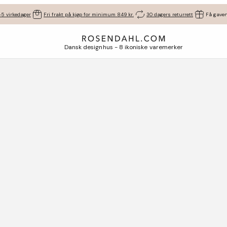
-5 virkedager
Fri frakt på kjøp for minimum 849 kr.
30 dagers returrett
Få gaven
Dansk designhus - 8 ikoniske varemerker