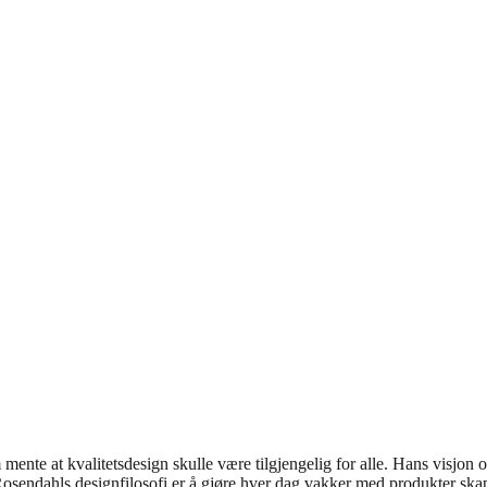
L
ente at kvalitetsdesign skulle være tilgjengelig for alle. Hans visjon 
osendahls designfilosofi er å gjøre hver dag vakker med produkter skap