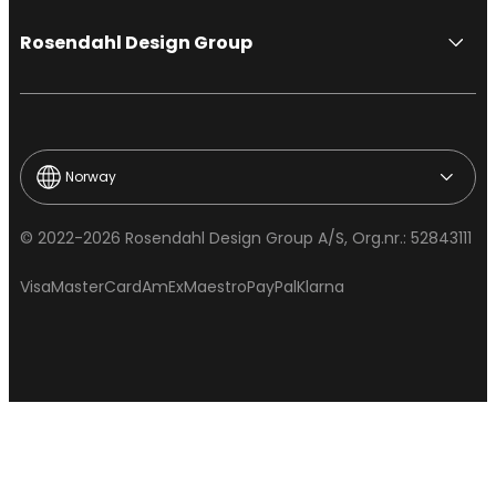
Rosendahl Design Group
Norway
© 2022-2026 Rosendahl Design Group A/S, Org.nr.: 52843111
Visa
MasterCard
AmEx
Maestro
PayPal
Klarna