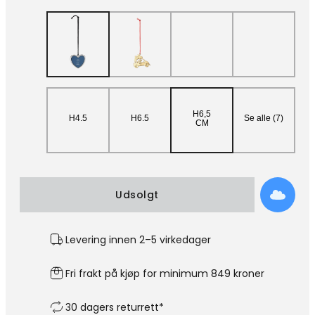
H6,5
H4.5
H6.5
Se alle (7)
CM
Udsolgt
Levering innen 2–5 virkedager
Fri frakt på kjøp for minimum 849 kroner
30 dagers returrett*