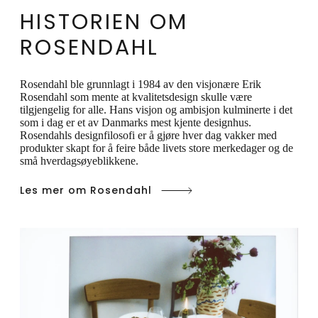
HISTORIEN OM
originalemballasjen, da dette vil forlenge
produktets levetid.
ROSENDAHL
Rosendahl ble grunnlagt i 1984 av den visjonære Erik
Rosendahl som mente at kvalitetsdesign skulle være
tilgjengelig for alle. Hans visjon og ambisjon kulminerte i det
som i dag er et av Danmarks mest kjente designhus.
Rosendahls designfilosofi er å gjøre hver dag vakker med
produkter skapt for å feire både livets store merkedager og de
små hverdagsøyeblikkene.
Les mer om Rosendahl