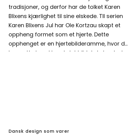
tradisjoner, og derfor har de tolket Karen
Blixens kjærlighet til sine elskede. TIl serien
Karen Blixens Jul har Ole Kortzau skapt et
oppheng formet som et hjerte. Dette
opphenget er en hjertebilderamme, hvor du
kan sette inn akkurat det bildet du har lyst
til. Hjertet måler 6,5 cm og kommer i
forsølvet sinklegering, som gjør det enkelt
og fint å se på. Du kan velge å kombinere
det med andre oppheng fra samme
juleserie, eller la det henge for seg selv. Det
følger med et blått og et rødt bånd.
Produktet blir patina over tid. Vi anbefaler
ikke å bruke polsk på produktet. Vi
Dansk design som varer
anbefaler at produktet lagres i