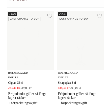
Ölglas 25 cl
Snapsglas 3 cl
-30%
-30%
Lägg till i önskelista
Lägg
LAST CHANCE TO BUY
LAST CHANCE TO BUY
HOLMEGAARD
HOLMEGAARD
IDÉELLE
IDÉELLE
Ölglas 25 cl
Snapsglas 3 cl
223,30 kr
319,00 kr
188,30 kr
269,00 kr
Erbjudandet gäller så långt
Erbjudandet gäller så långt
lagret räcker
lagret räcker
+ förpackningsavgift
+ förpackningsavgift