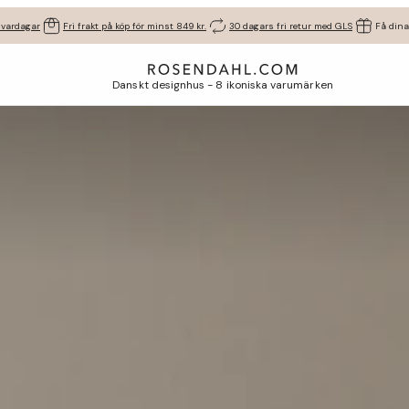
 vardagar
Fri frakt på köp för minst 849 kr.
30 dagars fri retur med GLS
Få dina
Danskt designhus - 8 ikoniska varumärken