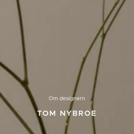
Om designern
TOM NYBROE