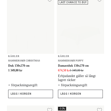
Lägg till i önskelista
Lägg
LAST CHANCE TO BUY
KÄHLER
KÄHLER
HAMMERSHØI CHRISTMAS
HAMMERSHØI POPPY
Duk 150x270 cm
Damastduk 150x270 cm
1 349,00 kr
674,50 kr
1 349,00 kr
Erbjudandet gäller så långt
lagret räcker
+ förpackningsavgift
+ förpackningsavgift
LÄGG I KORGEN
LÄGG I KORGEN
Duk 150x320 cm
Damastduk 150x370 cm
-50%