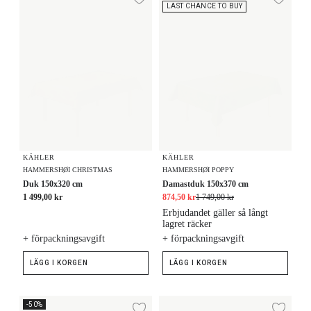
Lägg till i önskelista
Lägg
LAST CHANCE TO BUY
KÄHLER
KÄHLER
HAMMERSHØI CHRISTMAS
HAMMERSHØI POPPY
Duk 150x320 cm
Damastduk 150x370 cm
1 499,00 kr
874,50 kr
1 749,00 kr
Erbjudandet gäller så långt
lagret räcker
+ förpackningsavgift
+ förpackningsavgift
LÄGG I KORGEN
LÄGG I KORGEN
Tygservett 45x45 cm 4 st.
Duk 150x220 cm
-50%