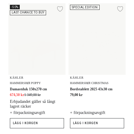
Damastduk 150x270 cm
Bordstablett 2025 43x30 cm
-50%
SPECIAL EDITION
Lägg till i önskelista
Lägg
LAST CHANCE TO BUY
KÄHLER
KÄHLER
HAMMERSHØI POPPY
HAMMERSHØI CHRISTMAS
Damastduk 150x270 cm
Bordstablett 2025 43x30 cm
674,50 kr
1 349,00 kr
79,00 kr
Erbjudandet gäller så långt
lagret räcker
+ förpackningsavgift
+ förpackningsavgift
LÄGG I KORGEN
LÄGG I KORGEN