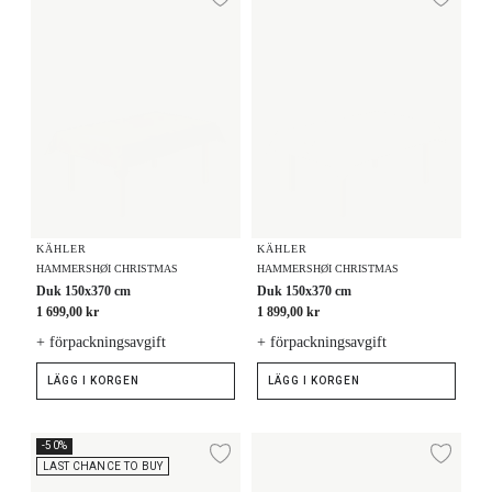
Lägg till i önskelista
Lägg
KÄHLER
KÄHLER
HAMMERSHØI CHRISTMAS
HAMMERSHØI CHRISTMAS
Duk 150x370 cm
Duk 150x370 cm
1 699,00 kr
1 899,00 kr
+ förpackningsavgift
+ förpackningsavgift
LÄGG I KORGEN
LÄGG I KORGEN
Damastduk 150x320 cm
Tygservett 45x45 cm 4 st.
-50%
Lägg till i önskelista
Lägg
LAST CHANCE TO BUY