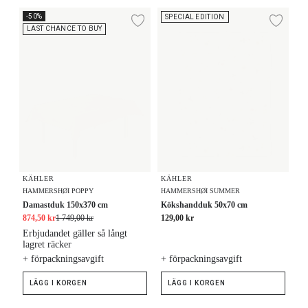
Damastduk 150x370 cm
Kökshandduk 50x70 cm
-50%
SPECIAL EDITION
Lägg till i önskelista
Lägg
LAST CHANCE TO BUY
KÄHLER
KÄHLER
HAMMERSHØI POPPY
HAMMERSHØI SUMMER
Damastduk 150x370 cm
Kökshandduk 50x70 cm
874,50 kr
1 749,00 kr
129,00 kr
Erbjudandet gäller så långt
lagret räcker
+ förpackningsavgift
+ förpackningsavgift
LÄGG I KORGEN
LÄGG I KORGEN