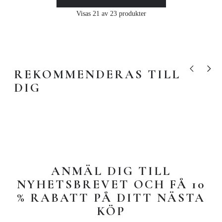
Visas 21 av 23 produkter
REKOMMENDERAS TILL
Visa tidigare
Visa nä
DIG
ANMÄL DIG TILL
NYHETSBREVET OCH FÅ 10
% RABATT PÅ DITT NÄSTA
KÖP