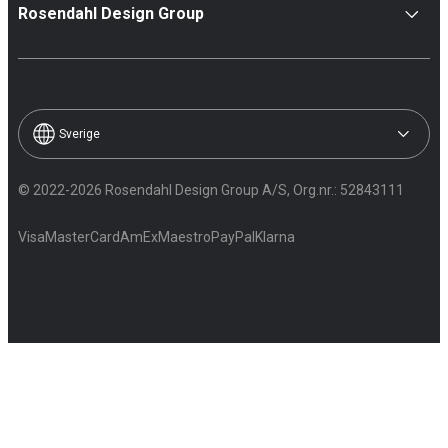
Rosendahl Design Group
Sverige
© 2022-2026 Rosendahl Design Group A/S, Org.nr.: 52843111
Visa
MasterCard
AmEx
Maestro
PayPal
Klarna