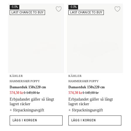
Damastduk 150x220 cm
Damastduk 150x220 cm
-50%
-50%
Lägg till i önskelista
Lägg
LAST CHANCE TO BUY
LAST CHANCE TO BUY
KÄHLER
KÄHLER
HAMMERSHØI POPPY
HAMMERSHØI POPPY
Damastduk 150x220 cm
Damastduk 150x220 cm
574,50 kr
1 149,00 kr
574,50 kr
1 149,00 kr
Erbjudandet gäller så långt
Erbjudandet gäller så långt
lagret räcker
lagret räcker
+ förpackningsavgift
+ förpackningsavgift
LÄGG I KORGEN
LÄGG I KORGEN