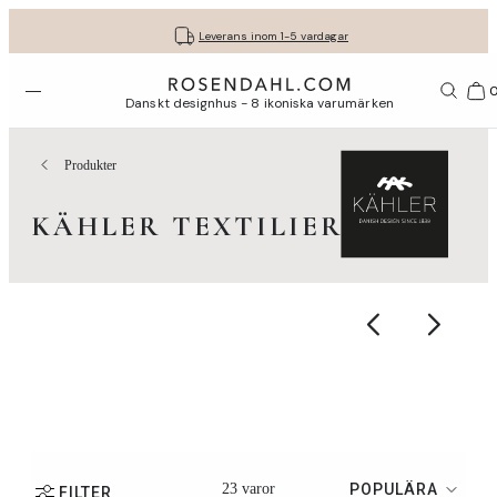
Fri frakt på köp för minst 849 kr.
Få dina presenter fint inslagna
30 dagars fri retur med GLS
Leverans inom 1-5 vardagar
Öppna menyn
Var
Danskt designhus - 8 ikoniska varumärken
Produkter
KÄHLER TEXTILIER
23 varor
POPULÄRA
FILTER