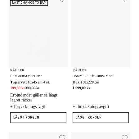
Lägg till i önskelista
Lägg
LAST CHANCE TO BUY
KÄHLER
KÄHLER
HAMMERSHØI POPPY
HAMMERSHØI CHRISTMAS
Tygservett 45x45 cm 4 st.
Duk 150x220 cm
199,50 kr
399,00 kr
1 099,00 kr
Erbjudandet gäller så långt
lagret räcker
+ förpackningsavgift
+ förpackningsavgift
LÄGG I KORGEN
LÄGG I KORGEN
Duk 150x370 cm
Duk 150x370 cm