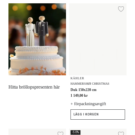
Duk 150x220 cm
Lägg
KÄHLER
HAMMERSHØI CHRISTMAS
Hitta bröllopspresenten här
Duk 150x220 cm
1 149,00 kr
+ förpackningsavgift
LÄGG I KORGEN
Duk 150x270 cm
Damastduk 150x270 cm
-50%