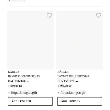
Duk 150x320 cm
Duk 150x270 cm
Lägg till i önskelista
Lägg
KÄHLER
KÄHLER
HAMMERSHØI CHRISTMAS
HAMMERSHØI CHRISTMAS
Duk 150x320 cm
Duk 150x270 cm
1 549,00 kr
1 299,00 kr
+ förpackningsavgift
+ förpackningsavgift
LÄGG I KORGEN
LÄGG I KORGEN